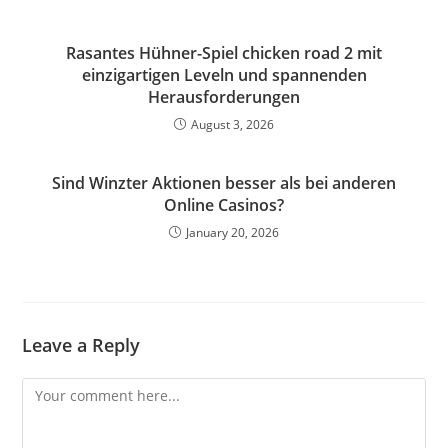
Rasantes Hühner-Spiel chicken road 2 mit
einzigartigen Leveln und spannenden
Herausforderungen
August 3, 2026
Sind Winzter Aktionen besser als bei anderen
Online Casinos?
January 20, 2026
Leave a Reply