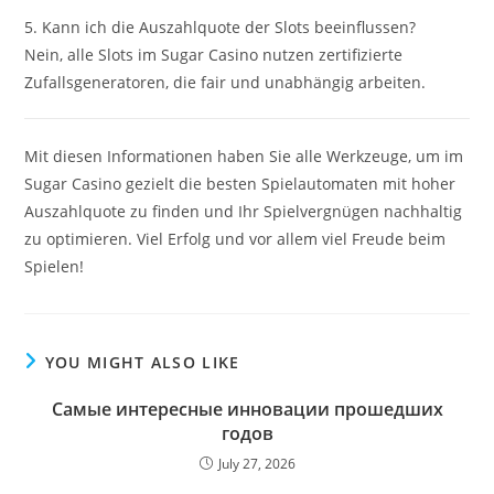
5. Kann ich die Auszahlquote der Slots beeinflussen?
Nein, alle Slots im Sugar Casino nutzen zertifizierte
Zufallsgeneratoren, die fair und unabhängig arbeiten.
Mit diesen Informationen haben Sie alle Werkzeuge, um im
Sugar Casino gezielt die besten Spielautomaten mit hoher
Auszahlquote zu finden und Ihr Spielvergnügen nachhaltig
zu optimieren. Viel Erfolg und vor allem viel Freude beim
Spielen!
YOU MIGHT ALSO LIKE
Самые интересные инновации прошедших
годов
July 27, 2026