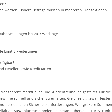
ion?
ben werden. Höhere Beträge müssen in mehreren Transaktionen
nküberweisungen bis zu 3 Werktage.
lle Limit-Erweiterungen.
rfügbar?
nd Neteller sowie Kreditkarten.
 transparent, marktüblich und kundenfreundlich gestaltet. Für die
 Gewinne schnell und sicher zu erhalten. Gleichzeitig gewährleisten
t und betrieblichen Sicherheitsanforderungen. Wer größere Summe
Vielfalt an Auszahlungsmethoden. Insgesamt überzeugt LuckyTrunk