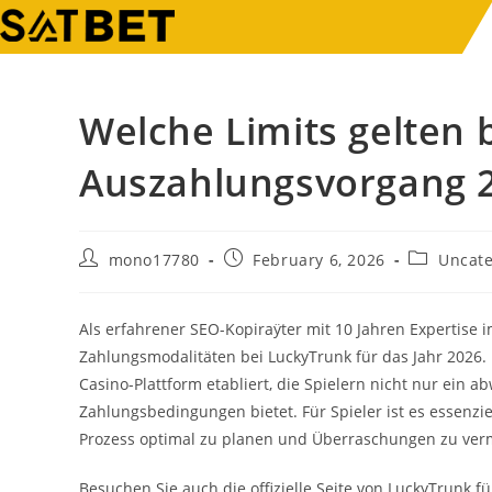
Welche Limits gelten
Auszahlungsvorgang 
mono17780
February 6, 2026
Uncate
Als erfahrener SEO-Kopiraÿter mit 10 Jahren Expertise 
Zahlungsmodalitäten bei LuckyTrunk für das Jahr 2026. L
Casino-Plattform etabliert, die Spielern nicht nur ein a
Zahlungsbedingungen bietet. Für Spieler ist es essenz
Prozess optimal zu planen und Überraschungen zu ver
Besuchen Sie auch die offizielle Seite von LuckyTrunk f