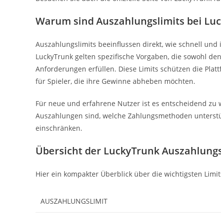
Warum sind Auszahlungslimits bei Luc
Auszahlungslimits beeinflussen direkt, wie schnell un
LuckyTrunk gelten spezifische Vorgaben, die sowohl den
Anforderungen erfüllen. Diese Limits schützen die Platt
für Spieler, die ihre Gewinne abheben möchten.
Für neue und erfahrene Nutzer ist es entscheidend zu
Auszahlungen sind, welche Zahlungsmethoden unterstüt
einschränken.
Übersicht der LuckyTrunk Auszahlungs
Hier ein kompakter Überblick über die wichtigsten Lim
AUSZAHLUNGSLIMIT