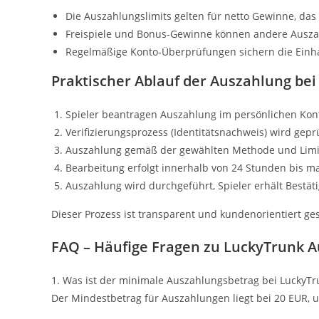
Die Auszahlungslimits gelten für netto Gewinne, d
Freispiele und Bonus-Gewinne können andere Ausz
Regelmäßige Konto-Überprüfungen sichern die Einha
Praktischer Ablauf der Auszahlung be
Spieler beantragen Auszahlung im persönlichen Kon
Verifizierungsprozess (Identitätsnachweis) wird geprü
Auszahlung gemäß der gewählten Methode und Limi
Bearbeitung erfolgt innerhalb von 24 Stunden bis m
Auszahlung wird durchgeführt, Spieler erhält Bestät
Dieser Prozess ist transparent und kundenorientiert ges
FAQ – Häufige Fragen zu LuckyTrunk A
1. Was ist der minimale Auszahlungsbetrag bei LuckyTr
Der Mindestbetrag für Auszahlungen liegt bei 20 EUR, um