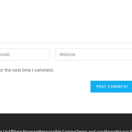
or the next time I comment.
t Us
Affiliate Program
Responsible Gaming
Terms and conditions
Privacy P