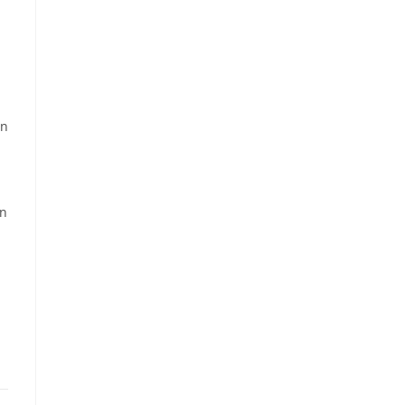
en
en