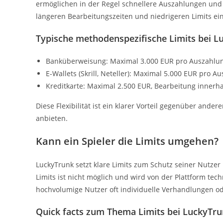
ermöglichen in der Regel schnellere Auszahlungen un
längeren Bearbeitungszeiten und niedrigeren Limits e
Typische methodenspezifische Limits bei L
Banküberweisung: Maximal 3.000 EUR pro Auszahlung
E-Wallets (Skrill, Neteller): Maximal 5.000 EUR pro 
Kreditkarte: Maximal 2.500 EUR, Bearbeitung innerh
Diese Flexibilität ist ein klarer Vorteil gegenüber ande
anbieten.
Kann ein Spieler die Limits umgehen?
LuckyTrunk setzt klare Limits zum Schutz seiner Nutz
Limits ist nicht möglich und wird von der Plattform tec
hochvolumige Nutzer oft individuelle Verhandlungen o
Quick facts zum Thema Limits bei LuckyTru