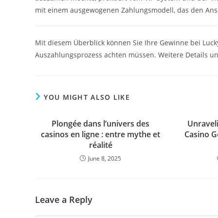
mit einem ausgewogenen Zahlungsmodell, das den Ansp
Mit diesem Überblick können Sie Ihre Gewinne bei Luc
Auszahlungsprozess achten müssen. Weitere Details und
YOU MIGHT ALSO LIKE
Plongée dans l’univers des
Unravel
casinos en ligne : entre mythe et
Casino G
réalité
June 8, 2025
Leave a Reply