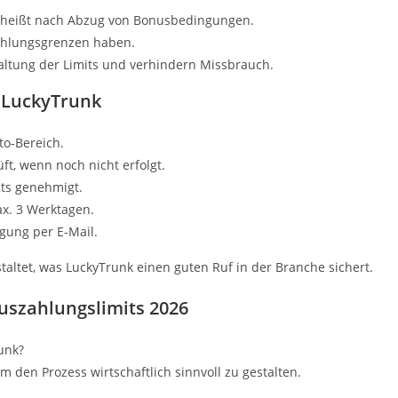
as heißt nach Abzug von Bonusbedingungen.
ahlungsgrenzen haben.
ltung der Limits und verhindern Missbrauch.
i LuckyTrunk
to-Bereich.
ft, wenn noch nicht erfolgt.
ts genehmigt.
ax. 3 Werktagen.
igung per E-Mail.
taltet, was LuckyTrunk einen guten Ruf in der Branche sichert.
uszahlungslimits 2026
unk?
 den Prozess wirtschaftlich sinnvoll zu gestalten.