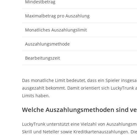
Mindestbetrag
Maximalbetrag pro Auszahlung
Monatliches Auszahlungslimit
Auszahlungsmethode
Bearbeitungszeit
Das monatliche Limit bedeutet, dass ein Spieler insge
ausgezahlt bekommt. Damit orientiert sich LuckyTrunk
Limits haben.
Welche Auszahlungsmethoden sind verf
LuckyTrunk unterstützt eine Vielzahl von Auszahlungs
Skrill und Neteller sowie Kreditkartenauszahlungen. Di