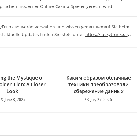
rüchen moderner Online-Casino-Spieler gerecht wird.
kyTrunk souverän verwalten und wissen genau, worauf Sie beim
 aktuelle Updates finden Sie stets unter
https://luckytrunk.org
.
ing the Mystique of
Каким образом облачные
olden Lion: A Closer
техники преобразовали
Look
сбережение данных
June 8, 2025
July 27, 2026