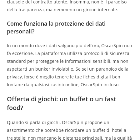
clausole del contratto utente. Insomma, non è il paradiso
della trasparenza, ma nemmeno un girone infernale.
Come funziona la protezione dei dati
personali?
In un mondo dove i dati valgono più dell’oro, OscarSpin non
fa eccezione. La piattaforma utilizza protocolli di sicurezza
standard per proteggere le informazioni sensibili, ma non
aspettarti un bunker inviolabile. Se sei un paranoico della
privacy, forse è meglio tenere le tue fiches digitali ben
lontane da qualsiasi casinò online, OscarSpin incluso.
Offerta di giochi: un buffet o un fast
food?
Quando si parla di giochi, OscarSpin propone un
assortimento che potrebbe ricordare un buffet di hotel a
tre stelle: non mancano le pietanze principali, ma la qualità