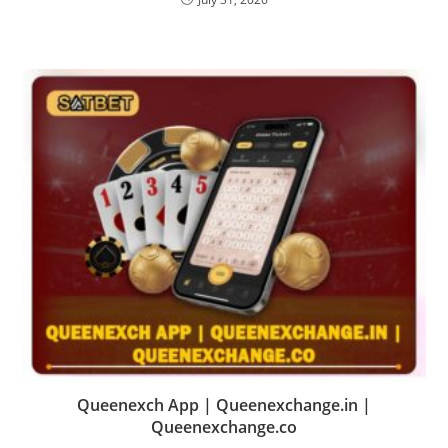
Queenexch App | Queenexchange.in |
Queenexchange.co