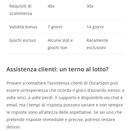
Requisiti di
40x
30x
scommessa
Validità bonus
7 giorni
14 giorni
Giochi esclusi
Alcune slot e
Raramente
giochi live
esclusioni
Assistenza clienti: un terno al lotto?
Provare a contattare l’assistenza clienti di OscarSpin può
essere un’esperienza che ricorda il gioco d’azzardo stesso: a
volte vinci, a volte perdi. Il supporto è disponibile via chat e
email, ma i tempi di risposta possono variare e non sempre
le risposte sono all’altezza delle aspettative. Se sei uno che
pretende risposte immediate e precise, potresti restare
deluso.