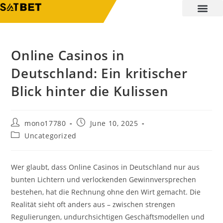
About Us
Contact Us
Online Casinos in
Deutschland: Ein kritischer
Blick hinter die Kulissen
mono17780
June 10, 2025
Uncategorized
Wer glaubt, dass Online Casinos in Deutschland nur aus
bunten Lichtern und verlockenden Gewinnversprechen
bestehen, hat die Rechnung ohne den Wirt gemacht. Die
Realität sieht oft anders aus – zwischen strengen
Regulierungen, undurchsichtigen Geschäftsmodellen und