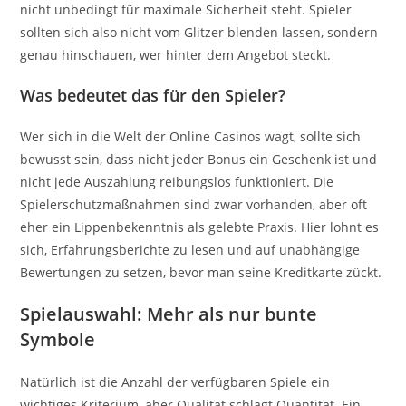
nicht unbedingt für maximale Sicherheit steht. Spieler
sollten sich also nicht vom Glitzer blenden lassen, sondern
genau hinschauen, wer hinter dem Angebot steckt.
Was bedeutet das für den Spieler?
Wer sich in die Welt der Online Casinos wagt, sollte sich
bewusst sein, dass nicht jeder Bonus ein Geschenk ist und
nicht jede Auszahlung reibungslos funktioniert. Die
Spielerschutzmaßnahmen sind zwar vorhanden, aber oft
eher ein Lippenbekenntnis als gelebte Praxis. Hier lohnt es
sich, Erfahrungsberichte zu lesen und auf unabhängige
Bewertungen zu setzen, bevor man seine Kreditkarte zückt.
Spielauswahl: Mehr als nur bunte
Symbole
Natürlich ist die Anzahl der verfügbaren Spiele ein
wichtiges Kriterium, aber Qualität schlägt Quantität. Ein