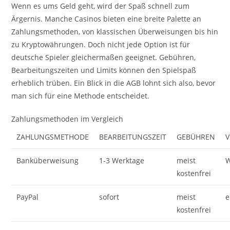
Wenn es ums Geld geht, wird der Spaß schnell zum
Ärgernis. Manche Casinos bieten eine breite Palette an
Zahlungsmethoden, von klassischen Überweisungen bis hin
zu Kryptowährungen. Doch nicht jede Option ist für
deutsche Spieler gleichermaßen geeignet. Gebühren,
Bearbeitungszeiten und Limits können den Spielspaß
erheblich trüben. Ein Blick in die AGB lohnt sich also, bevor
man sich für eine Methode entscheidet.
Zahlungsmethoden im Vergleich
ZAHLUNGSMETHODE
BEARBEITUNGSZEIT
GEBÜHREN
V
Banküberweisung
1-3 Werktage
meist
W
kostenfrei
PayPal
sofort
meist
e
kostenfrei