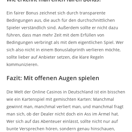
Ein fairer Bonus zeichnet sich durch transparente
Bedingungen aus, die auch für den durchschnittlichen
Spieler verständlich sind. Außerdem sollte er nicht dazu
führen, dass man mehr Zeit mit dem Erfüllen von
Bedingungen verbringt als mit dem eigentlichen Spiel. Wer
sich also nicht in einem Bonuslabyrinth verlieren möchte,
sollte lieber auf Anbieter setzen, die klare Regeln
kommunizieren.
Fazit: Mit offenen Augen spielen
Die Welt der Online Casinos in Deutschland ist ein bisschen
wie ein Kartenspiel mit gemischten Karten: Manchmal
gewinnt man, manchmal verliert man, und manchmal fragt
man sich, ob der Dealer nicht doch ein Ass im Ärmel hat.
Wer sich auf das Abenteuer einlässt, sollte nicht nur auf
bunte Versprechen hören, sondern genau hinschauen,