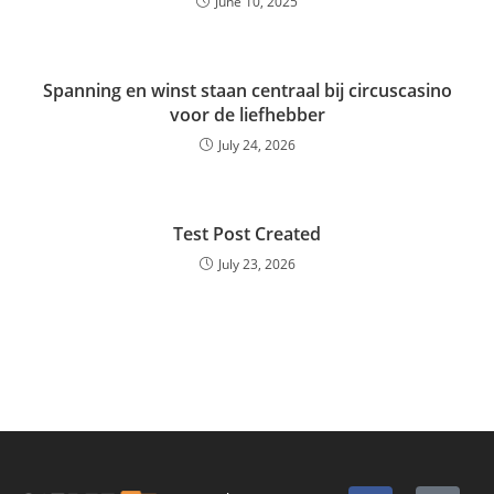
June 10, 2025
Spanning en winst staan centraal bij circuscasino
voor de liefhebber
July 24, 2026
Test Post Created
July 23, 2026