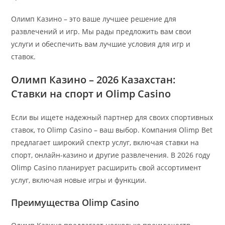
Олимп Казино – это ваше лучшее решение для
развлечений и игр. Мы рады предложить вам свои
услуги и обеспечить вам лучшие условия для игр и
ставок.
Олимп Казино – 2026 Казахстан:
Ставки на спорт и Olimp Casino
Если вы ищете надежный партнер для своих спортивных
ставок, то Olimp Casino – ваш выбор. Компания Olimp Bet
предлагает широкий спектр услуг, включая ставки на
спорт, онлайн-казино и другие развлечения. В 2026 году
Olimp Casino планирует расширить свой ассортимент
услуг, включая новые игры и функции.
Преимущества Olimp Casino