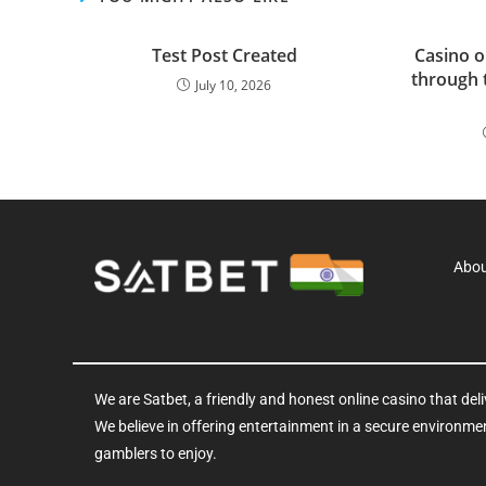
Test Post Created
Casino o
through 
July 10, 2026
Abou
We are Satbet, a friendly and honest online casino that delive
We believe in offering entertainment in a secure environme
gamblers to enjoy.