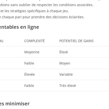
tions sans oublier de respecter les conditions associées.
et les stratégies spécifiques à chaque jeu.
chaque pari pour prendre des décisions éclairées.
entables en ligne
%)
COMPLEXITÉ
POTENTIEL DE GAINS
Moyenne
Élevé
Faible
Moyen
Élevée
Variable
Faible
Très élevé
les minimiser