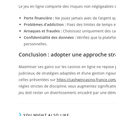
Le jeu en ligne comporte des risques non négligeables q
Perte financière :
Ne jouez jamais avec de l’argent q
Problèmes d’addiction :
Fixez des limites de temps e
Arnaques et fraudes :
Choisissez uniquement des casin
Confidentialité des données :
Vérifiez que la platef
personnelles.
Conclusion : adopter une approche str
Maximiser ses gains sur les casinos en ligne ne repos
judicieux, de stratégies adaptées et d’une gestion rigo
celles présentées sur
https://cashwincasino-france.com
règles strictes de discipline, vous augmentez significat
jeu doit rester un divertissement, encadré par une dém
YOU MIGHT ALSO LIKE