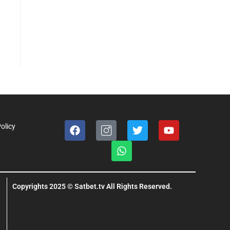
olicy
Copyrights 2025 © Satbet.tv All Rights Reserved.