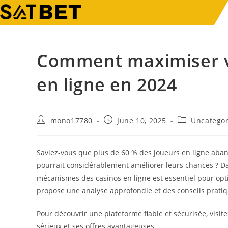
Comment maximiser vo
en ligne en 2024
mono17780
June 10, 2025
Uncategor
Saviez-vous que plus de 60 % des joueurs en ligne aban
pourrait considérablement améliorer leurs chances ? D
mécanismes des casinos en ligne est essentiel pour optim
propose une analyse approfondie et des conseils prati
Pour découvrir une plateforme fiable et sécurisée, visit
sérieux et ses offres avantageuses.