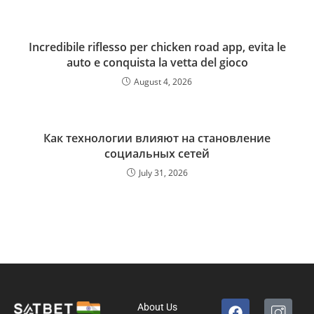
Incredibile riflesso per chicken road app, evita le
auto e conquista la vetta del gioco
August 4, 2026
Как технологии влияют на становление
социальных сетей
July 31, 2026
About Us