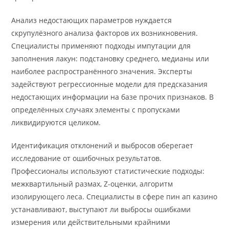
Анализ недостающих параметров нуждается
скрупулёзного анализа факторов их возникновения.
Специалисты применяют подходы импутации для
заполнения лакун: подстановку среднего, медианы или
наиболее распространённого значения. Эксперты
задействуют регрессионные модели для предсказания
недостающих информации на базе прочих признаков. В
определённых случаях элементы с пропусками
ликвидируются целиком.
Идентификация отклонений и выбросов оберегает
исследование от ошибочных результатов.
Профессионалы используют статистические подходы:
межквартильный размах, Z-оценки, алгоритм
изолирующего леса. Специалисты в сфере пин ап казино
устанавливают, выступают ли выбросы ошибками
измерения или действительными крайними