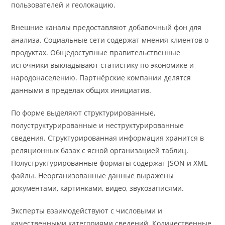
пользователей и геолокацию.
Внешние каналы предоставляют добавочный фон для
анализа. Социальные сети содержат мнения клиентов о
продуктах. Общедоступные правительственные
источники выкладывают статистику по экономике и
народонаселению. Партнёрские компании делятся
данными в пределах общих инициатив.
По форме выделяют структурированные,
полуструктурированные и неструктурированные
сведения. Структурированная информация хранится в
реляционных базах с ясной организацией таблиц.
Полуструктурированные форматы содержат JSON и XML
файлы. Неорганизованные данные выражены
документами, картинками, видео, звукозаписями.
Эксперты взаимодействуют с числовыми и
качественными категориями сведений. Количественные