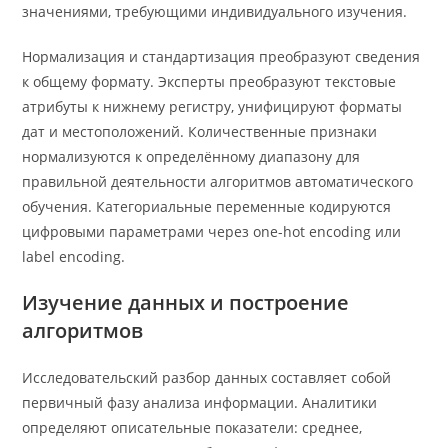
значениями, требующими индивидуального изучения.
Нормализация и стандартизация преобразуют сведения
к общему формату. Эксперты преобразуют текстовые
атрибуты к нижнему регистру, унифицируют форматы
дат и местоположений. Количественные признаки
нормализуются к определённому диапазону для
правильной деятельности алгоритмов автоматического
обучения. Категориальные переменные кодируются
цифровыми параметрами через one-hot encoding или
label encoding.
Изучение данных и построение
алгоритмов
Исследовательский разбор данных составляет собой
первичный фазу анализа информации. Аналитики
определяют описательные показатели: среднее,