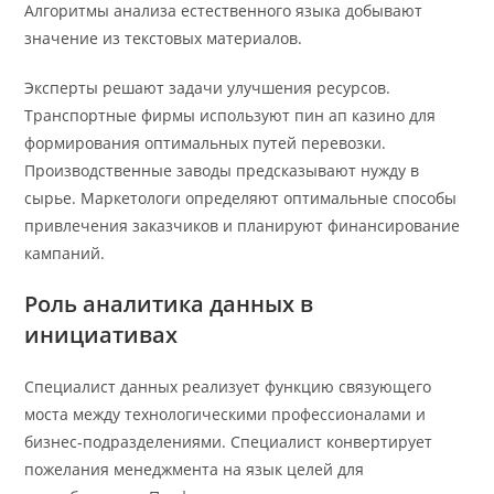
Алгоритмы анализа естественного языка добывают
значение из текстовых материалов.
Эксперты решают задачи улучшения ресурсов.
Транспортные фирмы используют пин ап казино для
формирования оптимальных путей перевозки.
Производственные заводы предсказывают нужду в
сырье. Маркетологи определяют оптимальные способы
привлечения заказчиков и планируют финансирование
кампаний.
Роль аналитика данных в
инициативах
Специалист данных реализует функцию связующего
моста между технологическими профессионалами и
бизнес-подразделениями. Специалист конвертирует
пожелания менеджмента на язык целей для