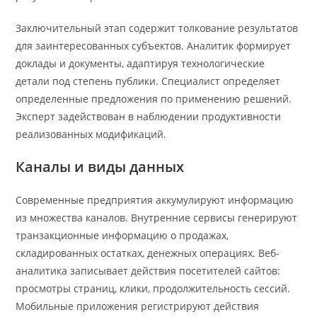
Заключительный этап содержит толкование результатов
для заинтересованных субъектов. Аналитик формирует
доклады и документы, адаптируя технологические
детали под степень публики. Специалист определяет
определенные предложения по применению решений.
Эксперт задействован в наблюдении продуктивности
реализованных модификаций.
Каналы и виды данных
Современные предприятия аккумулируют информацию
из множества каналов. Внутренние сервисы генерируют
транзакционные информацию о продажах,
складированных остатках, денежных операциях. Веб-
аналитика записывает действия посетителей сайтов:
просмотры страниц, клики, продолжительность сессий.
Мобильные приложения регистрируют действия