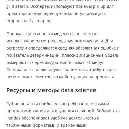
grid search. Эксперты используют приёмы pin up для
предотвращения переобучения: регуляризацию,
dropout, early stopping.
Оценка эффективности модели выполняется с
использованием метрик, подходящих виду цели. Для
регрессии определяются средняя абсолютная ошибка и
показатель детерминации. Классификационные модели
измеряются через аккуратность, охват, F1-меру.
Специалисты анализируют значимость атрибутов для
понимания элементов, воздействующих на прогнозы.
Ресурсы и методы data science
Python остаётся наиболее востребованным языком
программирования для изучения сведений. Библиотека
Pandas обеспечивает удобную деятельность с
табличными форматами и временными