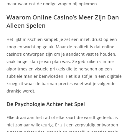
maar waar ook de nodige vragen bij opkomen.
Waarom Online Casino’s Meer Zijn Dan
Alleen Spelen
Het lijkt misschien simpel: je zet een inzet, drukt op een
knop en wacht op geluk. Maar de realiteit is dat online
casino’s ontworpen zijn om je aandacht vast te houden,
vaak langer dan je van plan was. Ze gebruiken slimme
algoritmes en visuele prikkels die je hersenen op een
subtiele manier beïnvloeden. Het is alsof je in een digitale
kroeg zit waar de barman precies weet wat je volgende
drankje wordt.
De Psychologie Achter het Spel
Elke draai aan het rad of elke kaart die wordt gedeeld, is
niet zomaar willekeurig. Er zit een zorgvuldig ontworpen