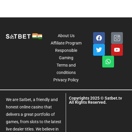
About Us
Affiliate Program
Responsible
Gaming
Terms and
conditions
Privacy Policy
Copyrights 2025 © Satbet.tv
We are Satbet, a friendly and
All Rights Reserved.
honest online casino that
delivers a great portfolio of
games, from slots to the latest
live dealer titles. We believe in