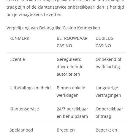
traag zijn of de klantenservice onbereikbaar, dan is het tijd
om je vraagtekens te zetten.
Vergelijking van Belangrijke Casino Kenmerken
KENMERK
BETROUWBAAR
DUBIEUS
CASINO
CASINO
Licentie
Gereguleerd
Onbekend of
door erkende
twijfelachtig
autoriteiten
Uitbetalingssnelheid
Binnen enkele
Langdurige
werkdagen
vertragingen
Klantenservice
24/7 bereikbaar
Onbereikbaar
en behulpzaam
of traag
Spelaanbod
Breed en
Beperkt en