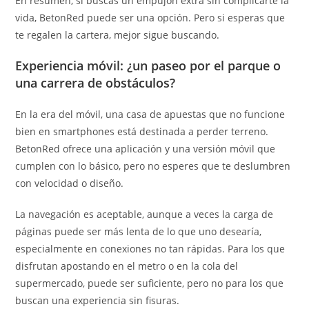
En resumen, si buscas un empujón extra sin complicarte la
vida, BetonRed puede ser una opción. Pero si esperas que
te regalen la cartera, mejor sigue buscando.
Experiencia móvil: ¿un paseo por el parque o
una carrera de obstáculos?
En la era del móvil, una casa de apuestas que no funcione
bien en smartphones está destinada a perder terreno.
BetonRed ofrece una aplicación y una versión móvil que
cumplen con lo básico, pero no esperes que te deslumbren
con velocidad o diseño.
La navegación es aceptable, aunque a veces la carga de
páginas puede ser más lenta de lo que uno desearía,
especialmente en conexiones no tan rápidas. Para los que
disfrutan apostando en el metro o en la cola del
supermercado, puede ser suficiente, pero no para los que
buscan una experiencia sin fisuras.