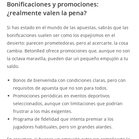
Bonificaciones y promociones:
¿realmente valen la pena?
Si has estado en el mundo de las apuestas, sabrás que las
bonificaciones suelen ser como los espejismos en el
desierto: parecen prometedoras, pero al acercarte, la cosa
cambia. BetonRed ofrece promociones que, aunque no son
la octava maravilla, pueden dar un pequeño empujón a tu
saldo.
Bonos de bienvenida con condiciones claras, pero con
requisitos de apuesta que no son para todos.
Promociones periódicas en eventos deportivos
seleccionados, aunque con limitaciones que podrían
frustrar a los más exigentes.
Programa de fidelidad que intenta premiar a los
jugadores habituales, pero sin grandes alardes.