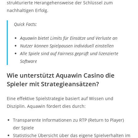
strukturierte Herangehensweise der Schlüssel zum
nachhaltigen Erfolg.
Quick Facts:
Aquawin bietet Limits für Einsätze und Verluste an
Nutzer können Spielpausen individuell einstellen
Alle Spiele sind auf Fairness geprüft und lizenzierte
Software
Wie unterstützt Aquawin Casino die
Spieler mit Strategieansätzen?
Eine effektive Spielstrategie basiert auf Wissen und
Disziplin. Aquawin fördert dies durch:
Transparente Informationen zu RTP (Return to Player)
der Spiele
Statistische Übersicht über das eigene Spielverhalten im