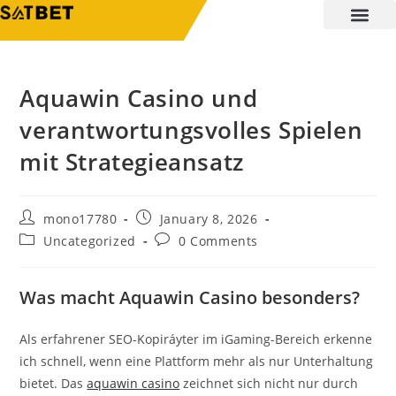
About Us
Contact Us
Aquawin Casino und
verantwortungsvolles Spielen
mit Strategieansatz
mono17780
January 8, 2026
Uncategorized
0 Comments
Was macht Aquawin Casino besonders?
Als erfahrener SEO-Kopiráyter im iGaming-Bereich erkenne
ich schnell, wenn eine Plattform mehr als nur Unterhaltung
bietet. Das
aquawin casino
zeichnet sich nicht nur durch