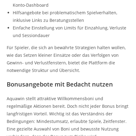
Konto-Dashboard
Hilfsangebote bei problematischem Spielverhalten,
inklusive Links zu Beratungsstellen
Einfache Einstellung von Limits für Einzahlung, Verluste
und Sessiondauer
Für Spieler, die sich an bewährte Strategien halten wollen,
wie das Setzen kleiner Einsätze oder das Verfolgen von
Gewinn- und Verlustfenstern, bietet die Plattform die
notwendige Struktur und Übersicht.
Bonusangebote mit Bedacht nutzen
Aquawin stellt attraktive Willkommensboni und
regelmäßige Aktionen bereit. Doch nicht jeder Bonus bringt
langfristigen Vorteil. Wichtig ist das Verständnis der
Bedingungen: Mindestumsatz, erlaubte Spiele, Zeitfenster.
Eine gezielte Auswahl von Boni und bewusste Nutzung