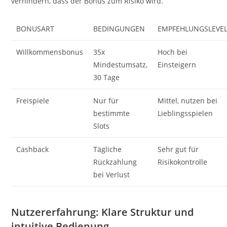
verhindern, dass der Bonus zum Risiko wird.
BONUSART
BEDINGUNGEN
EMPFEHLUNGSLEVE
Willkommensbonus
35x
Hoch bei
Mindestumsatz,
Einsteigern
30 Tage
Freispiele
Nur für
Mittel, nutzen bei
bestimmte
Lieblingsspielen
Slots
Cashback
Tägliche
Sehr gut für
Rückzahlung
Risikokontrolle
bei Verlust
Nutzererfahrung: Klare Struktur und
intuitive Bedienung