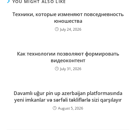
YOU MIGHT ALSO LIKE
Техники, которые изменяют повседневность
юношества
July 24, 2026
Как технологии позволяют формировать
видеоконтент
July 31, 2026
Davamlı uğur pin up azerbaijan platformasında
yeni imkanlar və sərfəli təkliflərlə sizi qarşılayır
August 5, 2026