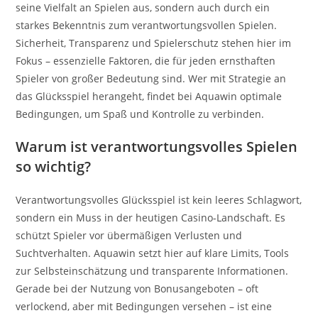
seine Vielfalt an Spielen aus, sondern auch durch ein
starkes Bekenntnis zum verantwortungsvollen Spielen.
Sicherheit, Transparenz und Spielerschutz stehen hier im
Fokus – essenzielle Faktoren, die für jeden ernsthaften
Spieler von großer Bedeutung sind. Wer mit Strategie an
das Glücksspiel herangeht, findet bei Aquawin optimale
Bedingungen, um Spaß und Kontrolle zu verbinden.
Warum ist verantwortungsvolles Spielen
so wichtig?
Verantwortungsvolles Glücksspiel ist kein leeres Schlagwort,
sondern ein Muss in der heutigen Casino-Landschaft. Es
schützt Spieler vor übermäßigen Verlusten und
Suchtverhalten. Aquawin setzt hier auf klare Limits, Tools
zur Selbsteinschätzung und transparente Informationen.
Gerade bei der Nutzung von Bonusangeboten – oft
verlockend, aber mit Bedingungen versehen – ist eine