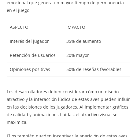
emocional que genera un mayor tiempo de permanencia
en el juego.
ASPECTO
IMPACTO
Interés del jugador
35% de aumento
Retención de usuarios
20% mayor
Opiniones positivas
50% de reseñas favorables
Los desarrolladores deben considerar cómo un diseño
atractivo y la interacción lúdica de estas aves pueden influir
en las decisiones de los jugadores. Al implementar gráficos
de calidad y animaciones fluidas, el atractivo visual se
maximiza.
Ellos también pueden incentivar la aparición de estas aves