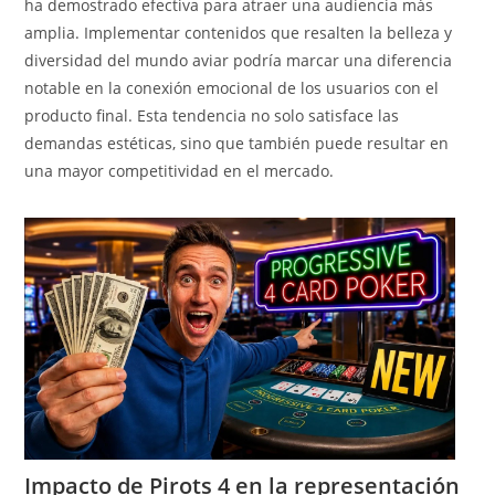
ha demostrado efectiva para atraer una audiencia más
amplia. Implementar contenidos que resalten la belleza y
diversidad del mundo aviar podría marcar una diferencia
notable en la conexión emocional de los usuarios con el
producto final. Esta tendencia no solo satisface las
demandas estéticas, sino que también puede resultar en
una mayor competitividad en el mercado.
Impacto de Pirots 4 en la representación