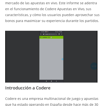
mercado de las apuestas en vivo. Este informe se adentra
en el funcionamiento de Codere Apuestas en Vivo, sus
características, y cómo los usuarios pueden aprovechar sus
bonos para maximizar su experiencia durante los partidos.
Introducción a Codere
Codere es una empresa multinacional de juego y apuestas
que ha estado operando en España desde hace más de 30