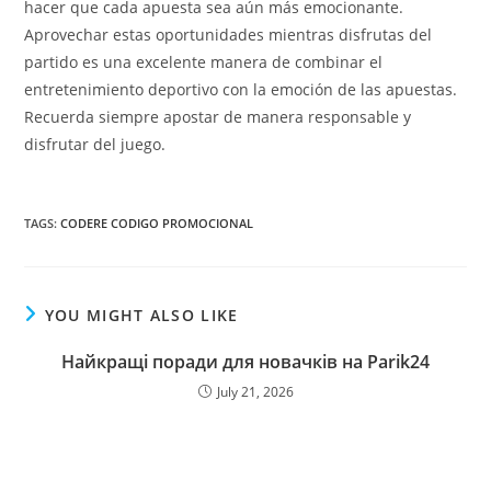
hacer que cada apuesta sea aún más emocionante.
Aprovechar estas oportunidades mientras disfrutas del
partido es una excelente manera de combinar el
entretenimiento deportivo con la emoción de las apuestas.
Recuerda siempre apostar de manera responsable y
disfrutar del juego.
TAGS
:
CODERE CODIGO PROMOCIONAL
YOU MIGHT ALSO LIKE
Найкращі поради для новачків на Parik24
July 21, 2026