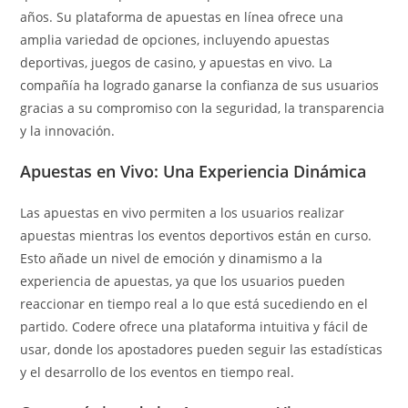
años. Su plataforma de apuestas en línea ofrece una
amplia variedad de opciones, incluyendo apuestas
deportivas, juegos de casino, y apuestas en vivo. La
compañía ha logrado ganarse la confianza de sus usuarios
gracias a su compromiso con la seguridad, la transparencia
y la innovación.
Apuestas en Vivo: Una Experiencia Dinámica
Las apuestas en vivo permiten a los usuarios realizar
apuestas mientras los eventos deportivos están en curso.
Esto añade un nivel de emoción y dinamismo a la
experiencia de apuestas, ya que los usuarios pueden
reaccionar en tiempo real a lo que está sucediendo en el
partido. Codere ofrece una plataforma intuitiva y fácil de
usar, donde los apostadores pueden seguir las estadísticas
y el desarrollo de los eventos en tiempo real.