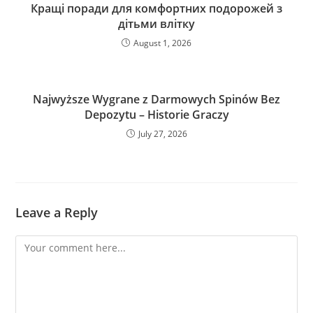
Кращі поради для комфортних подорожей з
дітьми влітку
August 1, 2026
Najwyższe Wygrane z Darmowych Spinów Bez
Depozytu – Historie Graczy
July 27, 2026
Leave a Reply