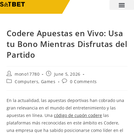
About Us
Contact Us
Codere Apuestas en Vivo: Usa
tu Bono Mientras Disfrutas del
Partido
mono17780
June 5, 2026
Computers, Games
0 Comments
En la actualidad, las apuestas deportivas han cobrado una
gran relevancia en el mundo del entretenimiento y las
apuestas en línea. Una
código de cupón codere
las
plataformas más reconocidas en este ámbito es Codere,
una empresa que ha sabido posicionarse como líder en el