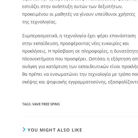
εστιάζει στην ανάπτυξη αυτών των δεξιοτήτων,
προκειμένου οι μαθητές να γίνουν υπεύθυνοι χρήστες
της τεχνολογίας.
Συμπερασματικά, η τεχνολογία έχει φέρει επανάσταση
στην εκπαίδευση, προσφέροντας νέες ευκαιρίες και
προκλήσεις. Η πρόσβαση σε πληροφορίες, η δυνατότητα
πλεονεκτήματα που προσφέρει. Ωστόσο, η εξάρτηση από
ανάγκη για κατάρτιση των εκπαιδευτικών είναι προκλή
θα πρέπει να ενσωματώνει την τεχνολογία με τρόπο πο
σκέψης και ψηφιακής εγγραμματοσύνης, εξασφαλίζοντας 
TAGS
:
VAVE FREE SPINS
YOU MIGHT ALSO LIKE