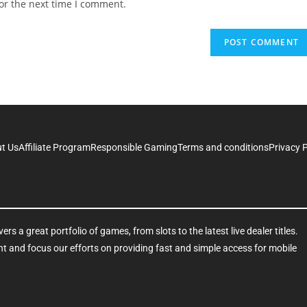
or the next time I comment.
t Us
Affiliate Program
Responsible Gaming
Terms and conditions
Privacy P
rs a great portfolio of games, from slots to the latest live dealer titles.
nt and focus our efforts on providing fast and simple access for mobile