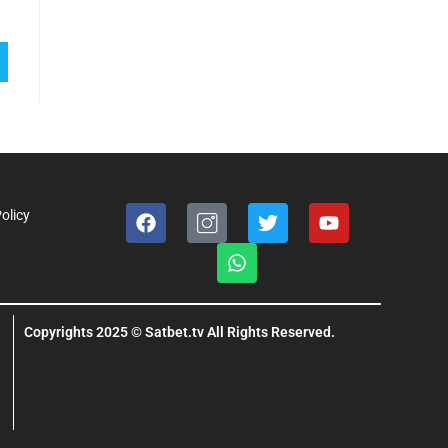
olicy
Copyrights 2025 © Satbet.tv All Rights Reserved.