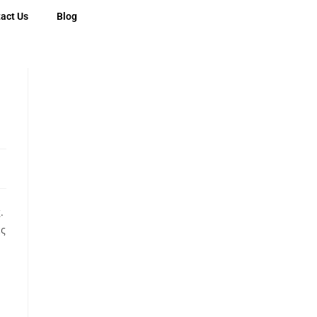
act Us
Blog
.
ες