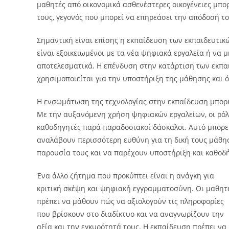
μαθητές από οικονομικά ασθενέστερες οικογένειες μπορ
τους, γεγονός που μπορεί να επηρεάσει την απόδοσή του
Σημαντική είναι επίσης η εκπαίδευση των εκπαιδευτικ
είναι εξοικειωμένοι με τα νέα ψηφιακά εργαλεία ή να
αποτελεσματικά. Η επένδυση στην κατάρτιση των εκπαι
χρησιμοποιείται για την υποστήριξη της μάθησης και 
Η ενσωμάτωση της τεχνολογίας στην εκπαίδευση μπορε
Με την αυξανόμενη χρήση ψηφιακών εργαλείων, οι ρόλο
καθοδηγητές παρά παραδοσιακοί δάσκαλοι. Αυτό μπορεί 
αναλάβουν περισσότερη ευθύνη για τη δική τους μάθησ
παρουσία τους και να παρέχουν υποστήριξη και καθοδ
Ένα άλλο ζήτημα που προκύπτει είναι η ανάγκη για
κριτική σκέψη και ψηφιακή εγγραμματοσύνη. Οι μαθητ
πρέπει να μάθουν πώς να αξιολογούν τις πληροφορίες
που βρίσκουν στο διαδίκτυο και να αναγνωρίζουν την
αξία και την εγκυρότητά τους. Η εκπαίδευση πρέπει να