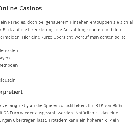
Online-Casinos
 ein Paradies, doch bei genauerem Hinsehen entpuppen sie sich al
er Blick auf die Lizenzierung, die Auszahlungsquoten und den
rmeiden. Hier eine kurze Übersicht, worauf man achten sollte:
 Behörden
ayer)
smethoden
Klauseln
rpretiert
tze langfristig an die Spieler zurückfließen. Ein RTP von 96 %
tt 96 Euro wieder ausgezahlt werden. Natürlich ist das eine
tzungen übertragen lässt. Trotzdem kann ein höherer RTP ein