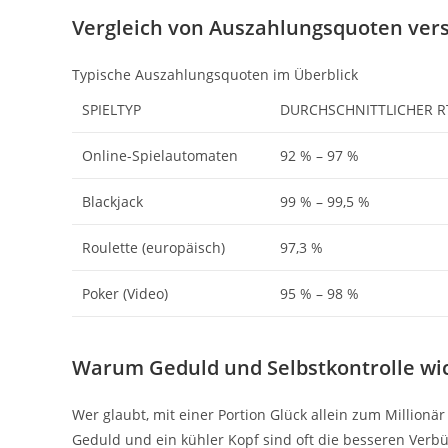
Vergleich von Auszahlungsquoten ver
Typische Auszahlungsquoten im Überblick
SPIELTYP
DURCHSCHNITTLICHER R
Online-Spielautomaten
92 % – 97 %
Blackjack
99 % – 99,5 %
Roulette (europäisch)
97,3 %
Poker (Video)
95 % – 98 %
Warum Geduld und Selbstkontrolle wich
Wer glaubt, mit einer Portion Glück allein zum Millionär
Geduld und ein kühler Kopf sind oft die besseren Verbün