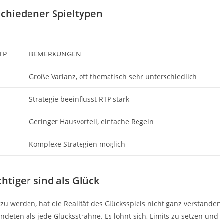
schiedener Spieltypen
TP
BEMERKUNGEN
Große Varianz, oft thematisch sehr unterschiedlich
Strategie beeinflusst RTP stark
Geringer Hausvorteil, einfache Regeln
Komplexe Strategien möglich
tiger sind als Glück
 zu werden, hat die Realität des Glücksspiels nicht ganz verstanden
deten als jede Glückssträhne. Es lohnt sich, Limits zu setzen und