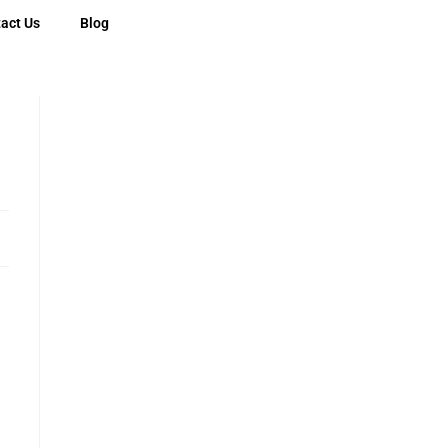
act Us
Blog