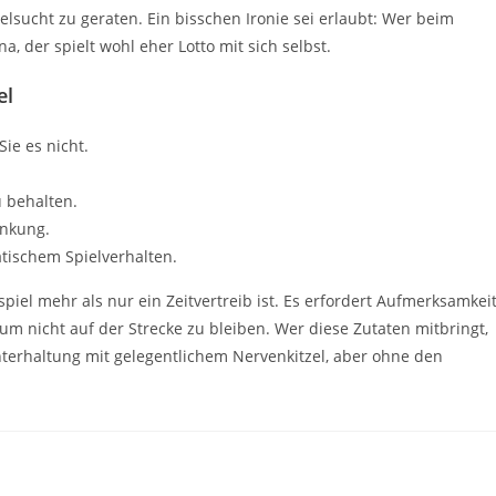
elsucht zu geraten. Ein bisschen Ironie sei erlaubt: Wer beim
a, der spielt wohl eher Lotto mit sich selbst.
el
ie es nicht.
 behalten.
änkung.
atischem Spielverhalten.
iel mehr als nur ein Zeitvertreib ist. Es erfordert Aufmerksamkeit
 nicht auf der Strecke zu bleiben. Wer diese Zutaten mitbringt,
Unterhaltung mit gelegentlichem Nervenkitzel, aber ohne den