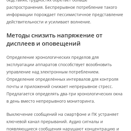
распространения. Беспрерывное потребление такого
информации порождает пессимистичное представление
действительности и усиливает волнение.
Методы снизить напряжение от
дисплеев и оповещений
Определение хронологических пределов для
эксплуатации аппаратов способствует возобновить
управление над электронным потреблением.
Определение определённых интервалов для контроля
почты и приложений снижает непрерывное стресс.
Предлагается определять два-три хронологических окна
в день вместо непрерывного мониторинга.
Выключение сообщений на смартфоне и ПК устраняет
ключевой канал прерываний. Аудио сигналы и
появляющиеся сообщения нарушают концентрацию и