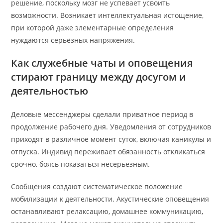
решение, поскольку мозг не успевает усвоить
возможности. Возникает интеллектуальная истощение,
при которой даже элементарные определения
нуждаются серьёзных напряжения.
Как служебные чаты и оповещения
стирают границу между досугом и
деятельностью
Деловые мессенджеры сделали приватное период в
продолжение рабочего дня. Уведомления от сотрудников
приходят в различное момент суток, включая каникулы и
отпуска. Индивид переживает обязанность откликаться
срочно, боясь показаться несерьёзным.
Сообщения создают систематическое положение
мобилизации к деятельности. Акустические оповещения
останавливают релаксацию, домашнее коммуникацию,