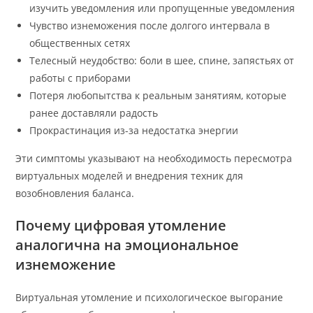
изучить уведомления или пропущенные уведомления
Чувство изнеможения после долгого интервала в
общественных сетях
Телесный неудобство: боли в шее, спине, запястьях от
работы с приборами
Потеря любопытства к реальным занятиям, которые
ранее доставляли радость
Прокрастинация из-за недостатка энергии
Эти симптомы указывают на необходимость пересмотра
виртуальных моделей и внедрения техник для
возобновления баланса.
Почему цифровая утомление
аналогична на эмоциональное
изнеможение
Виртуальная утомление и психологическое выгорание