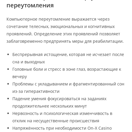
переутомления
Компьютерное переутомление выражается через
сочетание телесных, эмоциональных и когнитивных
проявлений. Определение этих проявлений позволяет
заблаговременно предпринять меры для реабилитации.
Беспрерывная истощение, которая не исчезает после
сна и выходных
Головные боли и стресс в зоне глаз, возрастающие к
вечеру
Проблемы с укладыванием и фрагментированный сон
из-за гиперактивности
Падение умения фокусироваться на заданиях
продолжительнее нескольких минут
Нервозность и психологическая изменчивость в
отклик на несущественные происшествия
Напряжённость при необходимости On-X Casino