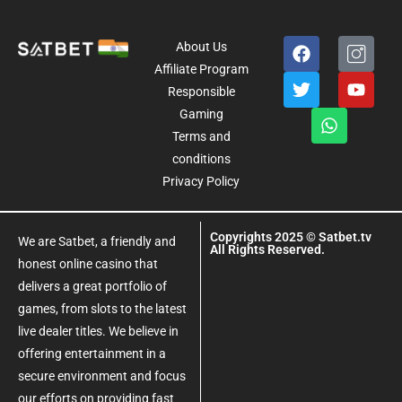
About Us
Affiliate Program
Responsible
Gaming
Terms and
conditions
Privacy Policy
Copyrights 2025 © Satbet.tv
We are Satbet, a friendly and
All Rights Reserved.
honest online casino that
delivers a great portfolio of
games, from slots to the latest
live dealer titles. We believe in
offering entertainment in a
secure environment and focus
our efforts on providing fast