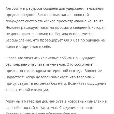
Алгоритмы ресурсов созданы для удержания внимания
предельно долго. Бесконечная канал новостей
побуждает систематическое просматривание контента.
Человек расходует часы на просмотр сведений, которая
не доставляет значимости. Период используется
бессмысленно, что провоцирует On X Casino ощущение
вины и огорчения в себе.
Опасение упустить ключевые события вынуждает
беспрерывно изучать изменения. Это состояние
признано как синдром потерянной выгоды. Волнение
нарастает, когда человек замечает, что товарищи
присутствуют в встречах без него. Возникает ощущение
коллективной изоляции.
Мрачный материал доминирует в новостных каналах из-
за особенностей механизмов. Сведения о спорах,
бедствиях, трудностях обретает больше