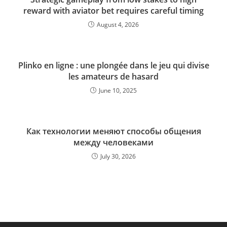
reward with aviator bet requires careful timing
August 4, 2026
Plinko en ligne : une plongée dans le jeu qui divise
les amateurs de hasard
June 10, 2025
Как технологии меняют способы общения
между человеками
July 30, 2026