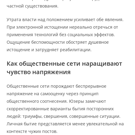
частной существования.
Утрата власти над положением усиливает обе явления.
При электронной истощении нереально отречься от
применения технологий без социальных эффектов.
Ощущение беспомощности обостряет душевное
истощение и затрудняет реабилитации.
Как общественные сети наращивают
чувство напряжения
Общественные сети порождают беспрерывное
напряжение на самооценку через принцип
общественного соотнесения. Юзеры замечают
скорректированные варианты бытия посторонних
людей: триумфы, свершения, совершенные ситуации.
Личная бытие представляется менее увлекательной на
контексте чужих постов.