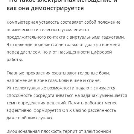
как она демонстрируется
Компьютерная усталость составляет собой положение
психического и телесного утомления от
продолжительного контакта с виртуальными гаджетами.
Это явление появляется не только от долгого времени
перед дисплеем, но и от насыщенности цифровой
работы.
Главные проявления охватывают головные боли,
напряжение в зоне глаз, боли в шее и спине.
Интеллектуальные возможности падают: снижается
способность сосредотачиваться на задачах, уменьшается
темп определения решений. Память работает менее
эффективно, формируется On X Casino рассеянность
даже в лёгких случаях.
Эмоциональная плоскость терпит от электронной