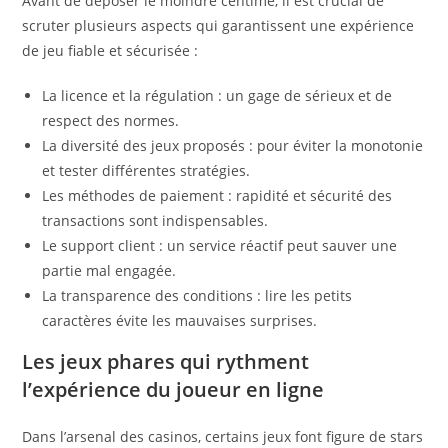
Avant de déposer le moindre centime, il est crucial de
scruter plusieurs aspects qui garantissent une expérience
de jeu fiable et sécurisée :
La licence et la régulation : un gage de sérieux et de
respect des normes.
La diversité des jeux proposés : pour éviter la monotonie
et tester différentes stratégies.
Les méthodes de paiement : rapidité et sécurité des
transactions sont indispensables.
Le support client : un service réactif peut sauver une
partie mal engagée.
La transparence des conditions : lire les petits
caractères évite les mauvaises surprises.
Les jeux phares qui rythment
l’expérience du joueur en ligne
Dans l’arsenal des casinos, certains jeux font figure de stars