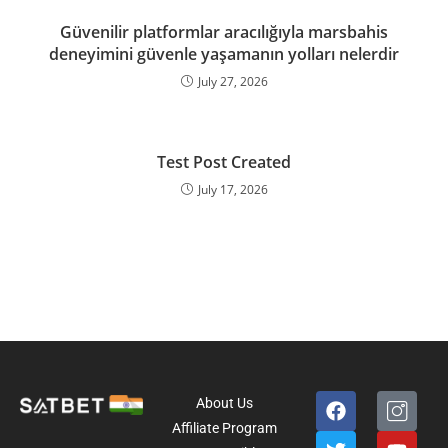
Güvenilir platformlar aracılığıyla marsbahis
deneyimini güvenle yaşamanın yolları nelerdir
July 27, 2026
Test Post Created
July 17, 2026
About Us
Affiliate Program