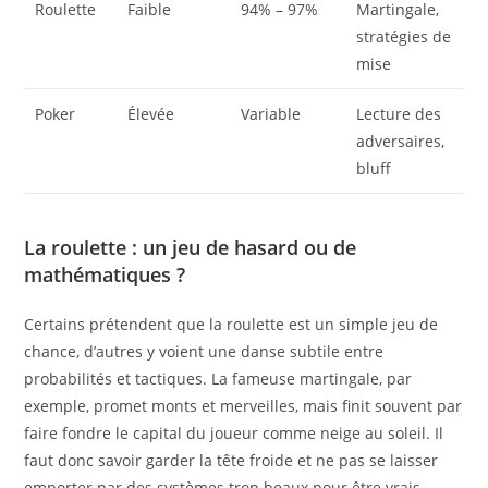
Roulette
Faible
94% – 97%
Martingale,
stratégies de
mise
Poker
Élevée
Variable
Lecture des
adversaires,
bluff
La roulette : un jeu de hasard ou de
mathématiques ?
Certains prétendent que la roulette est un simple jeu de
chance, d’autres y voient une danse subtile entre
probabilités et tactiques. La fameuse martingale, par
exemple, promet monts et merveilles, mais finit souvent par
faire fondre le capital du joueur comme neige au soleil. Il
faut donc savoir garder la tête froide et ne pas se laisser
emporter par des systèmes trop beaux pour être vrais.