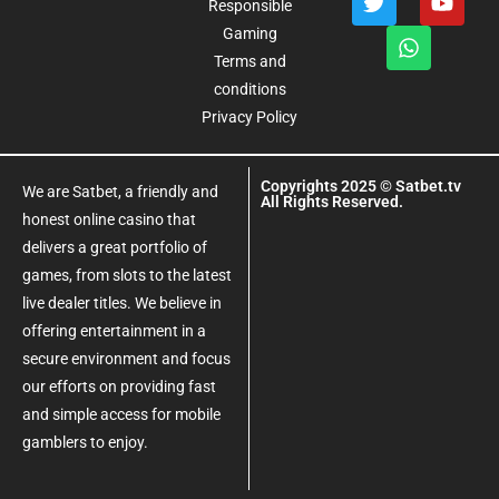
Responsible
Gaming
Terms and
conditions
Privacy Policy
Copyrights 2025 © Satbet.tv
We are Satbet, a friendly and
All Rights Reserved.
honest online casino that
delivers a great portfolio of
games, from slots to the latest
live dealer titles. We believe in
offering entertainment in a
secure environment and focus
our efforts on providing fast
and simple access for mobile
gamblers to enjoy.