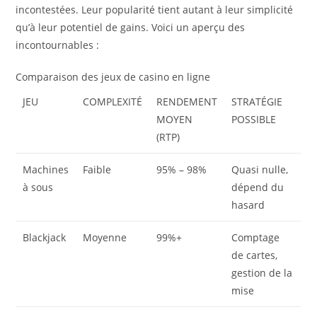
incontestées. Leur popularité tient autant à leur simplicité
qu’à leur potentiel de gains. Voici un aperçu des
incontournables :
Comparaison des jeux de casino en ligne
JEU
COMPLEXITÉ
RENDEMENT
STRATÉGIE
MOYEN
POSSIBLE
(RTP)
Machines
Faible
95% – 98%
Quasi nulle,
à sous
dépend du
hasard
Blackjack
Moyenne
99%+
Comptage
de cartes,
gestion de la
mise