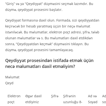
“Giriş” və ya “Qeydiyyat” düyməsini seçmək lazımdır. Bu
düymə, qeydiyyat prosesini başlatır.
Qeydiyyat formasına daxil olun. Formada, sizi qeydiyyatdan
keçirəcək bir hesab yaratmaq üçün bir neçə məlumat
istəniləcək. Bu məlumatlar, elektron poçt adresi, şifrə, tələb
olunan məlumatlar və s. Bu məlumatları daxil etdikdən
sonra, “Qeydiyyatdan keçmək” düyməsini tıklayın. Bu
düymə, qeydiyyat prosesini tamamlayacaq.
Qeydiyyat prosesindən istifadə etmək üçün
necə məlumatları daxil etməliyim?
Məlumat
Qeyd
Elektron
Əgər daxil
Şifrə
Şifrənin
Ad və
Ad
poçt
etdiyiniz
uzunluğu 8-
Soyad
so