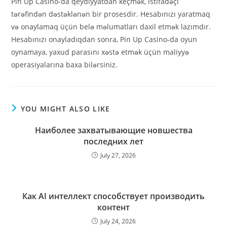
Pin Up Casino-da qeydiyyatdan keçmək, istifadəçi
tərəfindən dəstəklənən bir prosesdir. Hesabınızı yaratmaq
və onaylamaq üçün belə məlumatları daxil etmək lazımdır.
Hesabınızı onayladıqdan sonra, Pin Up Casino-da oyun
oynamaya, yaxud parasını xəstə etmək üçün maliyyə
operasiyalarına baxa bilərsiniz.
YOU MIGHT ALSO LIKE
Наиболее захватывающие новшества
последних лет
July 27, 2026
Как AI интеллект способствует производить
контент
July 24, 2026