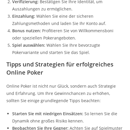
Verifizierung:
Bestätigen Sie Ihre Identität, um
Auszahlungen zu ermöglichen.
Einzahlung:
Wählen Sie eine der sicheren
Zahlungsmethoden und laden Sie Ihr Konto auf.
Bonus nutzen:
Profitieren Sie von Willkommensboni
oder speziellen Pokerangeboten.
Spiel auswählen:
Wählen Sie Ihre bevorzugte
Pokervariante und starten Sie das Spiel.
Tipps und Strategien für erfolgreiches
Online Poker
Online Poker ist nicht nur Glück, sondern auch Strategie
und Erfahrung. Um Ihre Gewinnchancen zu erhöhen,
sollten Sie einige grundlegende Tipps beachten:
Starten Sie mit niedrigen Einsätzen:
So lernen Sie die
Dynamik ohne großes Risiko kennen.
Beobachten Sie Ihre Gegner:
Achten Sie auf Spielmuster