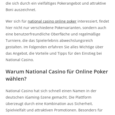
die sich durch ein vielfältiges Pokerangebot und attraktive
Boni auszeichnet.
Wer sich für
national casino online poker
interessiert, findet
hier nicht nur verschiedene Pokervarianten, sondern auch
eine benutzerfreundliche Oberfläche und regelmäßige
Turniere, die das Spielerlebnis abwechslungsreich
gestalten. Im Folgenden erfahren Sie alles Wichtige über
das Angebot, die Vorteile und Tipps für den Einstieg bei
National Casino.
Warum National Casino für Online Poker
wählen?
National Casino hat sich schnell einen Namen in der
deutschen iGaming-Szene gemacht. Die Plattform
überzeugt durch eine Kombination aus Sicherheit,
Spielvielfalt und attraktiven Promotionen. Besonders für