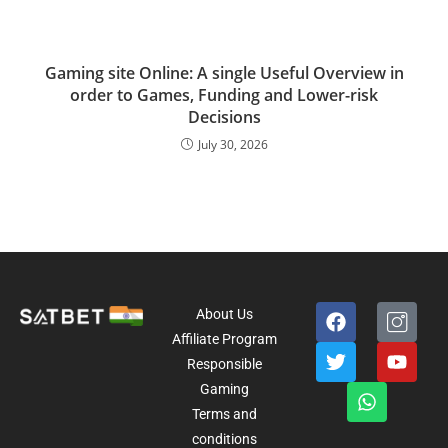
Gaming site Online: A single Useful Overview in
order to Games, Funding and Lower-risk
Decisions
July 30, 2026
About Us
Affiliate Program
Responsible
Gaming
Terms and
conditions