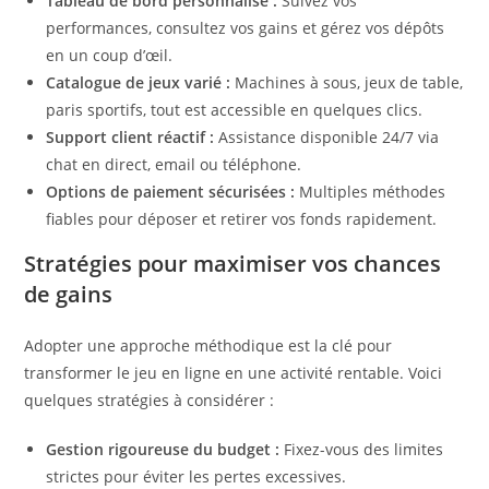
Tableau de bord personnalisé :
Suivez vos
performances, consultez vos gains et gérez vos dépôts
en un coup d’œil.
Catalogue de jeux varié :
Machines à sous, jeux de table,
paris sportifs, tout est accessible en quelques clics.
Support client réactif :
Assistance disponible 24/7 via
chat en direct, email ou téléphone.
Options de paiement sécurisées :
Multiples méthodes
fiables pour déposer et retirer vos fonds rapidement.
Stratégies pour maximiser vos chances
de gains
Adopter une approche méthodique est la clé pour
transformer le jeu en ligne en une activité rentable. Voici
quelques stratégies à considérer :
Gestion rigoureuse du budget :
Fixez-vous des limites
strictes pour éviter les pertes excessives.