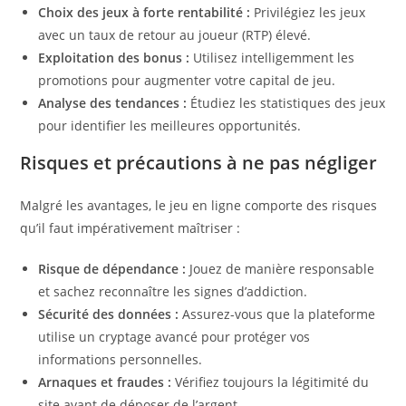
Choix des jeux à forte rentabilité :
Privilégiez les jeux
avec un taux de retour au joueur (RTP) élevé.
Exploitation des bonus :
Utilisez intelligemment les
promotions pour augmenter votre capital de jeu.
Analyse des tendances :
Étudiez les statistiques des jeux
pour identifier les meilleures opportunités.
Risques et précautions à ne pas négliger
Malgré les avantages, le jeu en ligne comporte des risques
qu’il faut impérativement maîtriser :
Risque de dépendance :
Jouez de manière responsable
et sachez reconnaître les signes d’addiction.
Sécurité des données :
Assurez-vous que la plateforme
utilise un cryptage avancé pour protéger vos
informations personnelles.
Arnaques et fraudes :
Vérifiez toujours la légitimité du
site avant de déposer de l’argent.