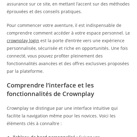
assurance sur ce site, en mettant l’accent sur des méthodes
éprouvées et des conseils pratiques.
Pour commencer votre aventure, il est indispensable de
comprendre comment accéder à votre espace personnel. Le
crownplay login
est la porte d’entrée vers une expérience
personnalisée, sécurisée et riche en opportunités. Une fois
connecté, vous pouvez profiter pleinement des
fonctionnalités avancées et des offres exclusives proposées
par la plateforme.
Comprendre l’interface et les
fonctionnalités de Crownplay
Crownplay se distingue par une interface intuitive qui
facilite la navigation même pour les novices. Voici les
éléments clés à connaître :