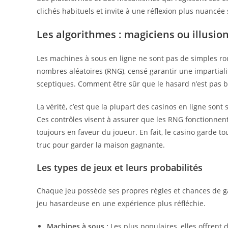
clichés habituels et invite à une réflexion plus nuancée 
Les algorithmes : magiciens ou illusion
Les machines à sous en ligne ne sont pas de simples r
nombres aléatoires (RNG), censé garantir une impartiali
sceptiques. Comment être sûr que le hasard n’est pas b
La vérité, c’est que la plupart des casinos en ligne so
Ces contrôles visent à assurer que les RNG fonctionnent
toujours en faveur du joueur. En fait, le casino garde 
truc pour garder la maison gagnante.
Les types de jeux et leurs probabilités
Chaque jeu possède ses propres règles et chances de g
jeu hasardeuse en une expérience plus réfléchie.
Machines à sous :
Les plus populaires, elles offrent 