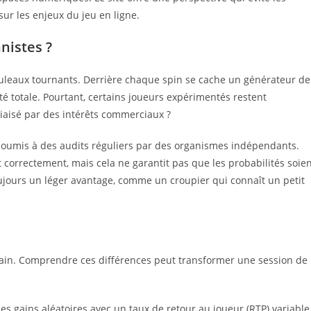
sur les enjeux du jeu en ligne.
nistes ?
ouleaux tournants. Derrière chaque spin se cache un générateur de
té totale. Pourtant, certains joueurs expérimentés restent
iaisé par des intérêts commerciaux ?
nt soumis à des audits réguliers par des organismes indépendants.
 correctement, mais cela ne garantit pas que les probabilités soie
toujours un léger avantage, comme un croupier qui connaît un petit
ain. Comprendre ces différences peut transformer une session de
des gains aléatoires avec un taux de retour au joueur (RTP) variable