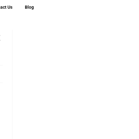
act Us
Blog
t
s