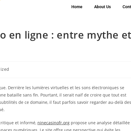
Home
About Us
Cont
o en ligne : entre mythe e
ized
ue. Derrière les lumières virtuelles et les sons électroniques se
e bataille sans fin. Pourtant, il serait naïf de croire que tout est
ubtilités de ce domaine, il faut parfois savoir regarder au-delà de
ué.
critique et informé,
ninecasinofr.org
propose une analyse détaillée
paces numériques. Le site offre une perspective qui évite les