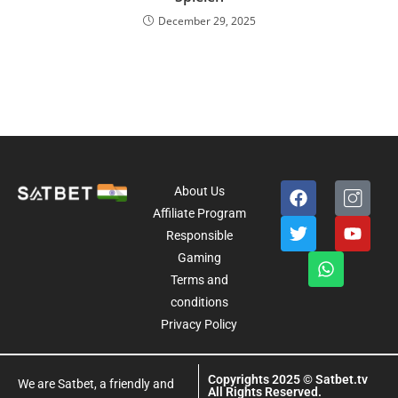
December 29, 2025
About Us
Affiliate Program
Responsible
Gaming
Terms and
conditions
Privacy Policy
Copyrights 2025 © Satbet.tv
We are Satbet, a friendly and
All Rights Reserved.