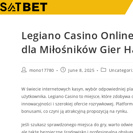
Legiano Casino Onlin
dla Miłośników Gier 
mono17780
June 8, 2025
Uncategori
W świecie internetowych kasyn, wybór odpowiedniej pla
użytkownika. Legiano Casino to miejsce, które zdobywa 
innowacyjności i szerokiej ofercie rozrywkowej. Platfor
bonusami, co czyni ją atrakcyjną propozycją na rynku.
Jeśli szukasz sprawdzonego miejsca do gry, warto odwi
ale także bezpieczne środowisko i profesjonalną obsługę