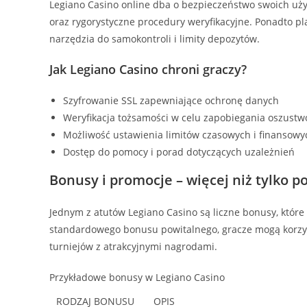
Legiano Casino online dba o bezpieczeństwo swoich u
oraz rygorystyczne procedury weryfikacyjne. Ponadto p
narzędzia do samokontroli i limity depozytów.
Jak Legiano Casino chroni graczy?
Szyfrowanie SSL zapewniające ochronę danych
Weryfikacja tożsamości w celu zapobiegania oszust
Możliwość ustawienia limitów czasowych i finansowy
Dostęp do pomocy i porad dotyczących uzależnień
Bonusy i promocje – więcej niż tylko p
Jednym z atutów Legiano Casino są liczne bonusy, które
standardowego bonusu powitalnego, gracze mogą korzys
turniejów z atrakcyjnymi nagrodami.
Przykładowe bonusy w Legiano Casino
RODZAJ BONUSU
OPIS