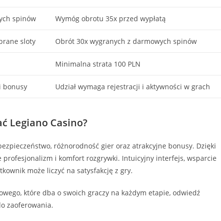
ych spinów
Wymóg obrotu 35x przed wypłatą
rane sloty
Obrót 30x wygranych z darmowych spinów
Minimalna strata 100 PLN
i bonusy
Udział wymaga rejestracji i aktywności w grach
ć Legiano Casino?
 bezpieczeństwo, różnorodność gier oraz atrakcyjne bonusy. Dzięki
profesjonalizm i komfort rozgrywki. Intuicyjny interfejs, wsparcie
tkownik może liczyć na satysfakcję z gry.
owego, które dba o swoich graczy na każdym etapie, odwiedź
do zaoferowania.