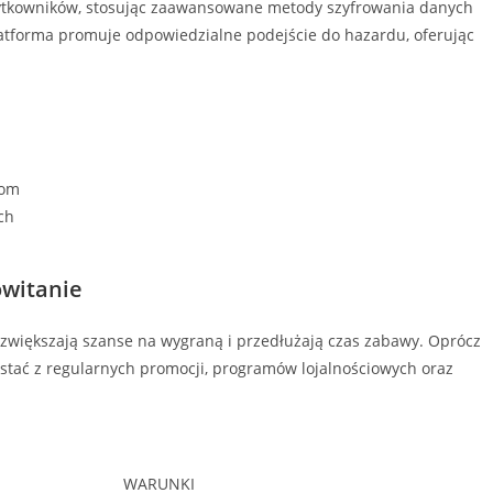
żytkowników, stosując zaawansowane metody szyfrowania danych
latforma promuje odpowiedzialne podejście do hazardu, oferując
wom
ch
owitanie
 zwiększają szanse na wygraną i przedłużają czas zabawy. Oprócz
tać z regularnych promocji, programów lojalnościowych oraz
WARUNKI