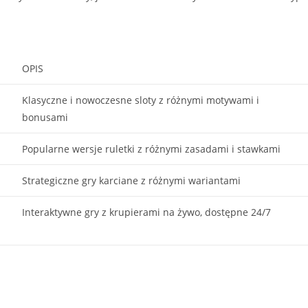
OPIS
Klasyczne i nowoczesne sloty z różnymi motywami i
bonusami
Popularne wersje ruletki z różnymi zasadami i stawkami
Strategiczne gry karciane z różnymi wariantami
Interaktywne gry z krupierami na żywo, dostępne 24/7