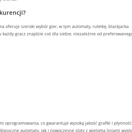
kurencji?
ma oferuje szeroki wybór gier, w tym automaty, ruletkę, blackjacka
 każdy gracz znajdzie coś dla siebie, niezależnie od preferowaneg
i oprogramowania, co gwarantuje wysoką jakość grafiki i płynność
klasyczne automaty, jak i nowoczesne sloty z wieloma liniami wypł