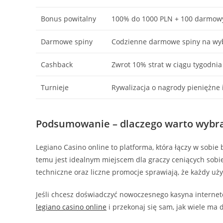
Bonus powitalny
100% do 1000 PLN + 100 darmow
Darmowe spiny
Codzienne darmowe spiny na wyb
Cashback
Zwrot 10% strat w ciągu tygodnia
Turnieje
Rywalizacja o nagrody pieniężne 
Podsumowanie – dlaczego warto wybra
Legiano Casino online to platforma, która łączy w sobie
temu jest idealnym miejscem dla graczy ceniących sobie 
techniczne oraz liczne promocje sprawiają, że każdy uży
Jeśli chcesz doświadczyć nowoczesnego kasyna internet
legiano casino online
i przekonaj się sam, jak wiele ma 