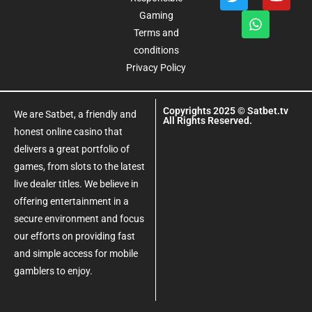
Gaming
Terms and
conditions
Privacy Policy
Copyrights 2025 © Satbet.tv
We are Satbet, a friendly and
All Rights Reserved.
honest online casino that
delivers a great portfolio of
games, from slots to the latest
live dealer titles. We believe in
offering entertainment in a
secure environment and focus
our efforts on providing fast
and simple access for mobile
gamblers to enjoy.