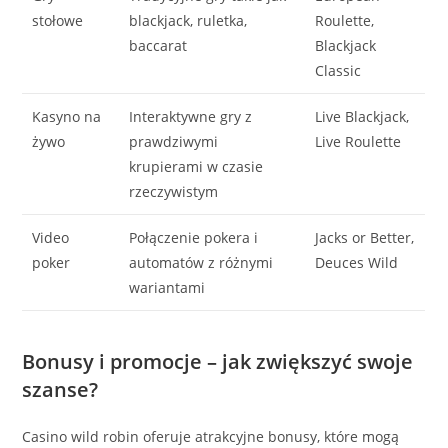
stołowe
blackjack, ruletka,
Roulette,
baccarat
Blackjack
Classic
Kasyno na
Interaktywne gry z
Live Blackjack,
żywo
prawdziwymi
Live Roulette
krupierami w czasie
rzeczywistym
Video
Połączenie pokera i
Jacks or Better,
poker
automatów z różnymi
Deuces Wild
wariantami
Bonusy i promocje – jak zwiększyć swoje
szanse?
Casino wild robin oferuje atrakcyjne bonusy, które mogą