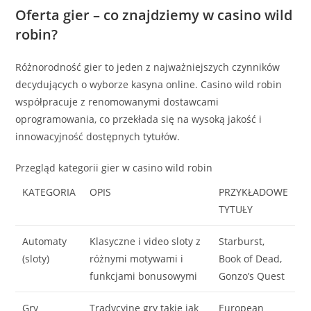
Oferta gier – co znajdziemy w casino wild
robin?
Różnorodność gier to jeden z najważniejszych czynników
decydujących o wyborze kasyna online. Casino wild robin
współpracuje z renomowanymi dostawcami
oprogramowania, co przekłada się na wysoką jakość i
innowacyjność dostępnych tytułów.
Przegląd kategorii gier w casino wild robin
KATEGORIA
OPIS
PRZYKŁADOWE
TYTUŁY
Automaty
Klasyczne i video sloty z
Starburst,
(sloty)
różnymi motywami i
Book of Dead,
funkcjami bonusowymi
Gonzo’s Quest
Gry
Tradycyjne gry takie jak
European