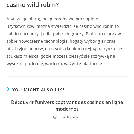
casino wild robin?
Analizując ofertę, bezpieczeństwo oraz opinie
użytkowników, można stwierdzić, że casino wild robin to
solidna propozycja dla polskich graczy. Platforma łączy w
sobie nowoczesne technologie, bogaty wybór gier oraz
atrakcyjne bonusy, co czyni ją konkurencyjną na rynku. Jeśli
szukasz miejsca, gdzie możesz cieszyć się rozrywką na
wysokim poziomie, warto rozważyć tę platformę.
YOU MIGHT ALSO LIKE
Découvrir l’univers captivant des casinos en ligne
modernes
June 10, 2025