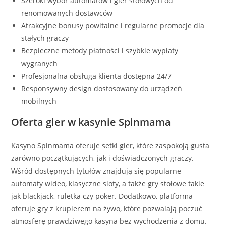
Szeroki wybór automatów i gier stołowych od
renomowanych dostawców
Atrakcyjne bonusy powitalne i regularne promocje dla
stałych graczy
Bezpieczne metody płatności i szybkie wypłaty
wygranych
Profesjonalna obsługa klienta dostępna 24/7
Responsywny design dostosowany do urządzeń
mobilnych
Oferta gier w kasynie Spinmama
Kasyno Spinmama oferuje setki gier, które zaspokoją gusta
zarówno początkujących, jak i doświadczonych graczy.
Wśród dostępnych tytułów znajdują się popularne
automaty wideo, klasyczne sloty, a także gry stołowe takie
jak blackjack, ruletka czy poker. Dodatkowo, platforma
oferuje gry z krupierem na żywo, które pozwalają poczuć
atmosferę prawdziwego kasyna bez wychodzenia z domu.