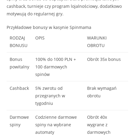
cashback, turnieje czy program lojalnościowy, dodatkowo
motywują do regularnej gry.
Przykładowe bonusy w kasynie Spinmama
RODZAJ
OPIS
WARUNKI
BONUSU
OBROTU
Bonus
100% do 1000 PLN +
Obrót 35x bonus
powitalny
100 darmowych
spinów
Cashback
5% zwrotu od
Brak wymagań
przegranych w
obrotu
tygodniu
Darmowe
Codzienne darmowe
Obrót 40x
spiny
spiny na wybrane
wygrane z
automaty
darmowych