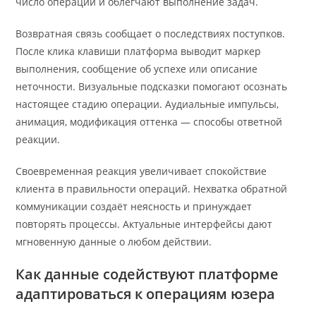
число операций и облегчают выполнение задач.
Возвратная связь сообщает о последствиях поступков.
После клика клавиши платформа выводит маркер
выполнения, сообщение об успехе или описание
неточности. Визуальные подсказки помогают осознать
настоящее стадию операции. Аудиальные импульсы,
анимация, модификация оттенка — способы ответной
реакции.
Своевременная реакция увеличивает спокойствие
клиента в правильности операций. Нехватка обратной
коммуникации создаёт неясность и принуждает
повторять процессы. Актуальные интерфейсы дают
мгновенную данные о любом действии.
Как данные содействуют платформе
адаптироваться к операциям юзера