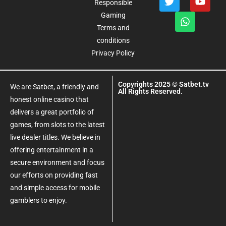
Responsible
Gaming
Terms and
conditions
Privacy Policy
Copyrights 2025 © Satbet.tv
We are Satbet, a friendly and
All Rights Reserved.
honest online casino that
delivers a great portfolio of
games, from slots to the latest
live dealer titles. We believe in
offering entertainment in a
secure environment and focus
our efforts on providing fast
and simple access for mobile
gamblers to enjoy.