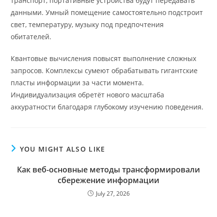
транспорт, портативные устройства будут передавать
данными. Умный помещение самостоятельно подстроит
свет, температуру, музыку под предпочтения
обитателей.
Квантовые вычисления повысят выполнение сложных
запросов. Комплексы сумеют обрабатывать гигантские
пласты информации за части момента.
Индивидуализация обретёт нового масштаба
аккуратности благодаря глубокому изучению поведения.
YOU MIGHT ALSO LIKE
Как веб-основные методы трансформировали
сбережение информации
July 27, 2026