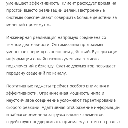
уменьшает эффективность. Клиент расходует время на
простой вместо реализации целей. Настроенные
системы обеспечивают совершать больше действий за
меньший промежуток.
Инженерная реализация напрямую соединена со
темпом деятельности. Оптимизация программы
уменьшает период выполнения действий. Буферизация
информации онлайн казино уменьшает число
подключений к бэкенду. Сжатие документов повышает
передачу сведений по каналу.
Портативные гаджеты требуют особого внимания к
эффективности. Ограниченная мощность чипа и
неустойчивое соединение усложняют гарантирование
скорого реакции. Адаптивная отображение информации
и заблаговременная загрузка важных элементов
содействуют поддерживать приемлемую темп на разных