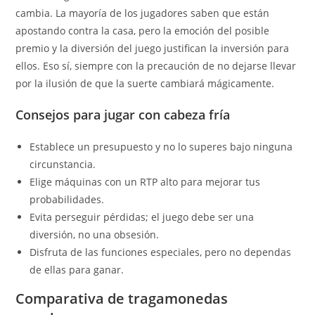
cambia. La mayoría de los jugadores saben que están
apostando contra la casa, pero la emoción del posible
premio y la diversión del juego justifican la inversión para
ellos. Eso sí, siempre con la precaución de no dejarse llevar
por la ilusión de que la suerte cambiará mágicamente.
Consejos para jugar con cabeza fría
Establece un presupuesto y no lo superes bajo ninguna
circunstancia.
Elige máquinas con un RTP alto para mejorar tus
probabilidades.
Evita perseguir pérdidas; el juego debe ser una
diversión, no una obsesión.
Disfruta de las funciones especiales, pero no dependas
de ellas para ganar.
Comparativa de tragamonedas