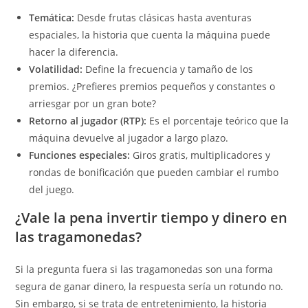
Temática:
Desde frutas clásicas hasta aventuras
espaciales, la historia que cuenta la máquina puede
hacer la diferencia.
Volatilidad:
Define la frecuencia y tamaño de los
premios. ¿Prefieres premios pequeños y constantes o
arriesgar por un gran bote?
Retorno al jugador (RTP):
Es el porcentaje teórico que la
máquina devuelve al jugador a largo plazo.
Funciones especiales:
Giros gratis, multiplicadores y
rondas de bonificación que pueden cambiar el rumbo
del juego.
¿Vale la pena invertir tiempo y dinero en
las tragamonedas?
Si la pregunta fuera si las tragamonedas son una forma
segura de ganar dinero, la respuesta sería un rotundo no.
Sin embargo, si se trata de entretenimiento, la historia