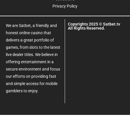
Privacy Policy
Copyrights 2025 © Satbet.tv
We are Satbet, a friendly and
All Rights Reserved.
honest online casino that
delivers a great portfolio of
games, from slots to the latest
live dealer titles. We believe in
offering entertainment in a
secure environment and focus
our efforts on providing fast
and simple access for mobile
gamblers to enjoy.