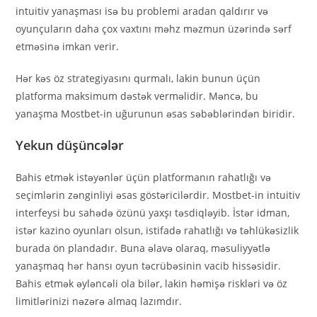
intuitiv yanaşması isə bu problemi aradan qaldırır və
oyunçuların daha çox vaxtını məhz məzmun üzərində sərf
etməsinə imkan verir.
Hər kəs öz strategiyasını qurmalı, lakin bunun üçün
platforma maksimum dəstək verməlidir. Məncə, bu
yanaşma Mostbet-in uğurunun əsas səbəblərindən biridir.
Yekun düşüncələr
Bahis etmək istəyənlər üçün platformanın rahatlığı və
seçimlərin zənginliyi əsas göstəricilərdir. Mostbet-in intuitiv
interfeysi bu sahədə özünü yaxşı təsdiqləyib. İstər idman,
istər kazino oyunları olsun, istifadə rahatlığı və təhlükəsizlik
burada ön plandadır. Buna əlavə olaraq, məsuliyyətlə
yanaşmaq hər hansı oyun təcrübəsinin vacib hissəsidir.
Bahis etmək əyləncəli ola bilər, lakin həmişə riskləri və öz
limitlərinizi nəzərə almaq lazımdır.