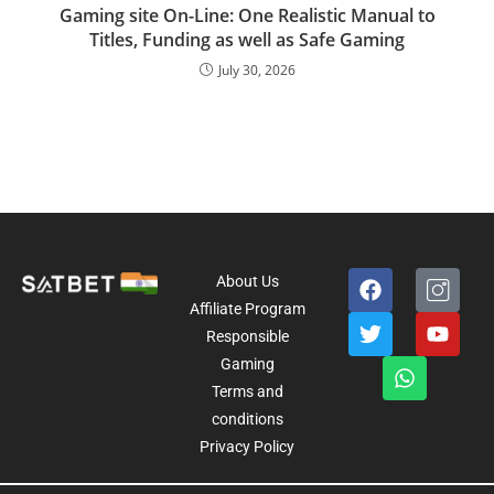
Gaming site On-Line: One Realistic Manual to
Titles, Funding as well as Safe Gaming
July 30, 2026
About Us
Affiliate Program
Responsible
Gaming
Terms and
conditions
Privacy Policy