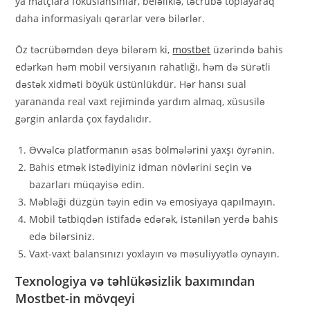
ya matçlara fokuslansınlar, beləliklə, təcrübə toplayaraq
daha informasiyalı qərarlar verə bilərlər.
Öz təcrübəmdən deyə bilərəm ki,
mostbet
üzərində bahis
edərkən həm mobil versiyanın rahatlığı, həm də sürətli
dəstək xidməti böyük üstünlükdür. Hər hansı sual
yarananda real vaxt rejimində yardım almaq, xüsusilə
gərgin anlarda çox faydalıdır.
Əvvəlcə platformanın əsas bölmələrini yaxşı öyrənin.
Bahis etmək istədiyiniz idman növlərini seçin və
bazarları müqayisə edin.
Məbləği düzgün təyin edin və emosiyaya qapılmayın.
Mobil tətbiqdən istifadə edərək, istənilən yerdə bahis
edə bilərsiniz.
Vaxt-vaxt balansınızı yoxlayın və məsuliyyətlə oynayın.
Texnologiya və təhlükəsizlik baxımından
Mostbet-in mövqeyi