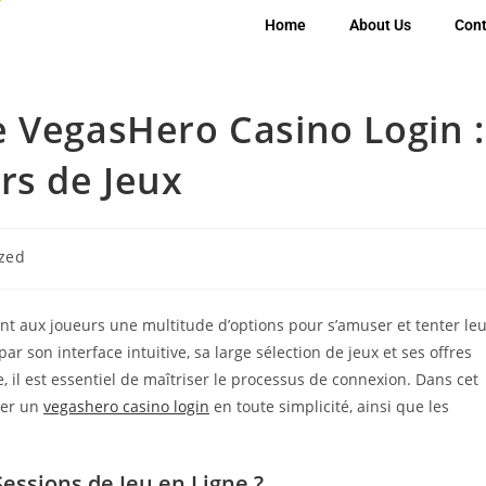
Home
About Us
Cont
 VegasHero Casino Login :
rs de Jeux
zed
ant aux joueurs une multitude d’options pour s’amuser et tenter le
 son interface intuitive, sa large sélection de jeux et ses offres
, il est essentiel de maîtriser le processus de connexion. Dans cet
uer un
vegashero casino login
en toute simplicité, ainsi que les
essions de Jeu en Ligne ?