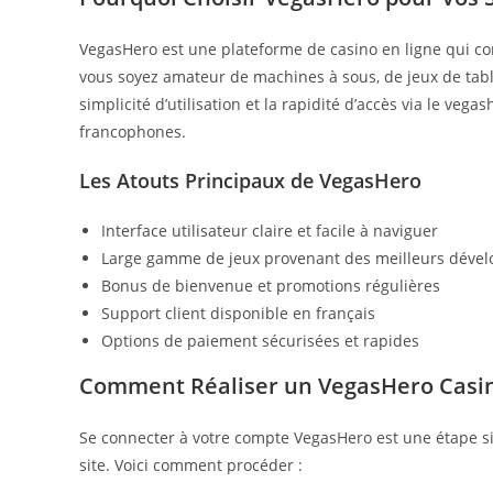
VegasHero est une plateforme de casino en ligne qui com
vous soyez amateur de machines à sous, de jeux de table
simplicité d’utilisation et la rapidité d’accès via le veg
francophones.
Les Atouts Principaux de VegasHero
Interface utilisateur claire et facile à naviguer
Large gamme de jeux provenant des meilleurs déve
Bonus de bienvenue et promotions régulières
Support client disponible en français
Options de paiement sécurisées et rapides
Comment Réaliser un VegasHero Casin
Se connecter à votre compte VegasHero est une étape si
site. Voici comment procéder :