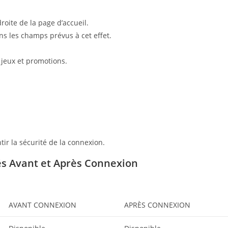
roite de la page d’accueil.
ns les champs prévus à cet effet.
 jeux et promotions.
ir la sécurité de la connexion.
és Avant et Après Connexion
AVANT CONNEXION
APRÈS CONNEXION