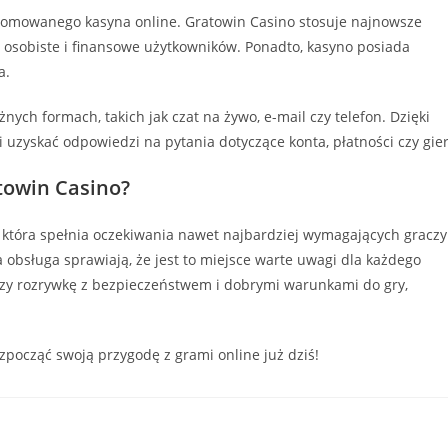
enomowanego kasyna online. Gratowin Casino stosuje najnowsze
 osobiste i finansowe użytkowników. Ponadto, kasyno posiada
a.
nych formach, takich jak czat na żywo, e-mail czy telefon. Dzięki
uzyskać odpowiedzi na pytania dotyczące konta, płatności czy gier
towin Casino?
 która spełnia oczekiwania nawet najbardziej wymagających graczy
a obsługa sprawiają, że jest to miejsce warte uwagi dla każdego
łączy rozrywkę z bezpieczeństwem i dobrymi warunkami do gry,
ozpocząć swoją przygodę z grami online już dziś!