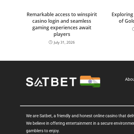
Remarkable access to winspirit
Exploring
casino login and seamless
of Gol
gaming experiences await
players
July 31, 2026
Abou
We are Satbet, a friendly and honest online casino that delive
We believe in offering entertainment in a secure environme
gamblers to enjoy.