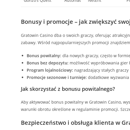
Gonzo’s Quest
Automat
NetEnt
P
Bonusy i promocje – jak zwiększyć sw
Gratowin Casino dba o swoich graczy, oferując atrakcyjn
zabawy. Wśród najpopularniejszych promocji znajdziem
Bonus powitalny:
dla nowych graczy, często w form
Bonus bez depozytu:
możliwość wypróbowania gier b
Program lojalnościowy:
nagradzający stałych graczy
Promocje sezonowe i turnieje:
dodatkowe wyzwania z
Jak skorzystać z bonusu powitalnego?
Aby aktywować bonus powitalny w Gratowin Casino, wyst
warunki obrotu określone w regulaminie promocji. Szcz
Bezpieczeństwo i obsługa klienta w G