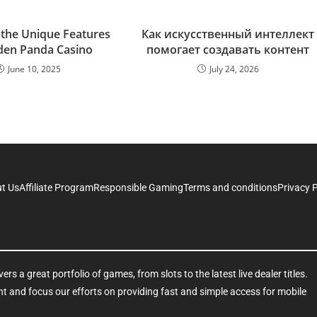
 the Unique Features
Как искусственный интеллект
den Panda Casino
помогает создавать контент
June 10, 2025
July 24, 2026
t Us
Affiliate Program
Responsible Gaming
Terms and conditions
Privacy P
rs a great portfolio of games, from slots to the latest live dealer titles.
nt and focus our efforts on providing fast and simple access for mobile