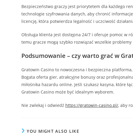
Bezpieczeństwo graczy jest priorytetem dla każdego r
technologie szyfrowania danych, aby chronić informacje
licencję, która potwierdza legalność i uczciwość działani
Obsługa klienta jest dostępna 24/7 i oferuje pomoc w róż
temu gracze mogą szybko rozwiązać wszelkie problemy i 
Podsumowanie – czy warto grać w Gra
Gratowin Casino to nowoczesna i bezpieczna platforma,
Bogata oferta gier, atrakcyjne bonusy oraz profesjonaln
miłośnika hazardu online. Jeśli szukasz kasyna, które 
Gratowin Casino może być idealnym wyborem.
Nie zwlekaj i odwiedź
https://gratowin-casino.pl/
, aby r
YOU MIGHT ALSO LIKE