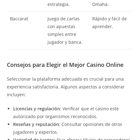
estrategia.
Omaha.
Baccarat
Juego de cartas
Rápido y fácil de
con apuestas
aprender.
simples entre
jugador y banca.
Consejos para Elegir el Mejor Casino Online
Seleccionar la plataforma adecuada es crucial para una
experiencia satisfactoria. Algunos aspectos a considerar
incluyen:
Licencias y regulación:
Verificar que el casino esté
autorizado por organismos reconocidos.
Reseñas y reputación:
Consultar opiniones de otros
jugadores y expertos.
Variedad de juegos:
Que ofrezca títulos de proveedores