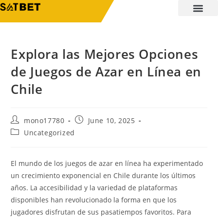
About Us
Contact Us
Explora las Mejores Opciones
de Juegos de Azar en Línea en
Chile
mono17780
June 10, 2025
Uncategorized
El mundo de los juegos de azar en línea ha experimentado
un crecimiento exponencial en Chile durante los últimos
años. La accesibilidad y la variedad de plataformas
disponibles han revolucionado la forma en que los
jugadores disfrutan de sus pasatiempos favoritos. Para