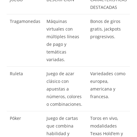
DESTACADAS
Tragamonedas
Máquinas
Bonos de giros
virtuales con
gratis, jackpots
múltiples líneas
progresivos.
de pago y
temáticas
variadas.
Ruleta
Juego de azar
Variedades como
clásico con
europea,
apuestas a
americana y
números, colores
francesa.
o combinaciones.
Póker
Juego de cartas
Toros en vivo,
que combina
modalidades
habilidad y
Texas Hold’em y