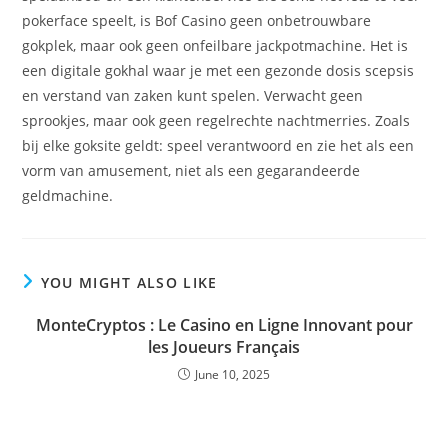
pokerface speelt, is Bof Casino geen onbetrouwbare
gokplek, maar ook geen onfeilbare jackpotmachine. Het is
een digitale gokhal waar je met een gezonde dosis scepsis
en verstand van zaken kunt spelen. Verwacht geen
sprookjes, maar ook geen regelrechte nachtmerries. Zoals
bij elke goksite geldt: speel verantwoord en zie het als een
vorm van amusement, niet als een gegarandeerde
geldmachine.
YOU MIGHT ALSO LIKE
MonteCryptos : Le Casino en Ligne Innovant pour
les Joueurs Français
June 10, 2025