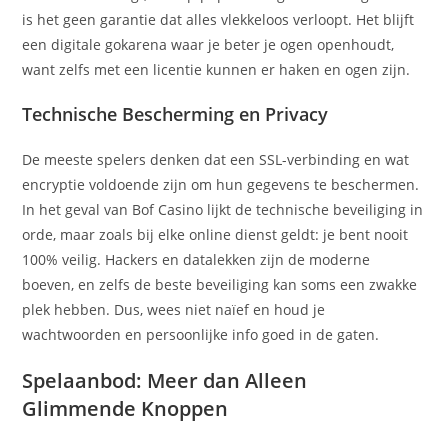
is het geen garantie dat alles vlekkeloos verloopt. Het blijft
een digitale gokarena waar je beter je ogen openhoudt,
want zelfs met een licentie kunnen er haken en ogen zijn.
Technische Bescherming en Privacy
De meeste spelers denken dat een SSL-verbinding en wat
encryptie voldoende zijn om hun gegevens te beschermen.
In het geval van Bof Casino lijkt de technische beveiliging in
orde, maar zoals bij elke online dienst geldt: je bent nooit
100% veilig. Hackers en datalekken zijn de moderne
boeven, en zelfs de beste beveiliging kan soms een zwakke
plek hebben. Dus, wees niet naïef en houd je
wachtwoorden en persoonlijke info goed in de gaten.
Spelaanbod: Meer dan Alleen
Glimmende Knoppen