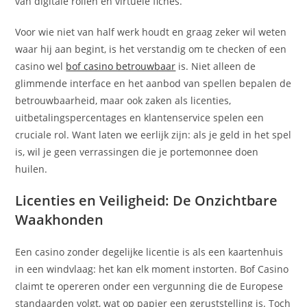
van digitale rollen en virtuele fiches.
Voor wie niet van half werk houdt en graag zeker wil weten
waar hij aan begint, is het verstandig om te checken of een
casino wel
bof casino betrouwbaar
is. Niet alleen de
glimmende interface en het aanbod van spellen bepalen de
betrouwbaarheid, maar ook zaken als licenties,
uitbetalingspercentages en klantenservice spelen een
cruciale rol. Want laten we eerlijk zijn: als je geld in het spel
is, wil je geen verrassingen die je portemonnee doen
huilen.
Licenties en Veiligheid: De Onzichtbare
Waakhonden
Een casino zonder degelijke licentie is als een kaartenhuis
in een windvlaag: het kan elk moment instorten. Bof Casino
claimt te opereren onder een vergunning die de Europese
standaarden volgt, wat op papier een geruststelling is. Toch