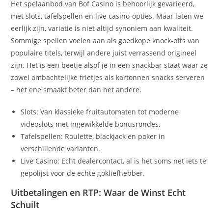
Het spelaanbod van Bof Casino is behoorlijk gevarieerd,
met slots, tafelspellen en live casino-opties. Maar laten we
eerlijk zijn, variatie is niet altijd synoniem aan kwaliteit.
Sommige spellen voelen aan als goedkope knock-offs van
populaire titels, terwijl andere juist verrassend origineel
zijn. Het is een beetje alsof je in een snackbar staat waar ze
zowel ambachtelijke frietjes als kartonnen snacks serveren
– het ene smaakt beter dan het andere.
Slots: Van klassieke fruitautomaten tot moderne
videoslots met ingewikkelde bonusrondes.
Tafelspellen: Roulette, blackjack en poker in
verschillende varianten.
Live Casino: Echt dealercontact, al is het soms net iets te
gepolijst voor de echte gokliefhebber.
Uitbetalingen en RTP: Waar de Winst Echt
Schuilt