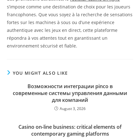
s’impose comme une destination de choix pour les joueurs
francophones. Que vous soyez à la recherche de sensations
fortes sur les machines à sous ou d’une expérience
authentique avec les jeux en direct, cette plateforme
répondra à vos attentes tout en garantissant un
environnement sécurisé et fiable.
YOU MIGHT ALSO LIKE
Возможности интеграции pinco в
современные системы управления данными
для компаний
August 3, 2026
Casino on-line business: critical elements of
contemporary gaming platforms