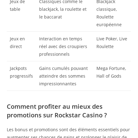
Jeux de
Classiques comme le
Blackjack
table
blackjack, la roulette et
classique,
le baccarat
Roulette
européenne
Jeux en
Interaction en temps
Live Poker, Live
direct
réel avec des croupiers
Roulette
professionnels
Jackpots
Gains cumulés pouvant
Mega Fortune,
progressifs
atteindre des sommes
Hall of Gods
impressionnantes
Comment profiter au mieux des
promotions sur Rockstar Casino ?
Les bonus et promotions sont des éléments essentiels pour
augmenter ses chances de gains et prolonger le plaisir de