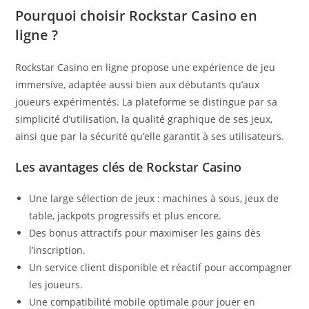
Pourquoi choisir Rockstar Casino en
ligne ?
Rockstar Casino en ligne propose une expérience de jeu
immersive, adaptée aussi bien aux débutants qu’aux
joueurs expérimentés. La plateforme se distingue par sa
simplicité d’utilisation, la qualité graphique de ses jeux,
ainsi que par la sécurité qu’elle garantit à ses utilisateurs.
Les avantages clés de Rockstar Casino
Une large sélection de jeux : machines à sous, jeux de
table, jackpots progressifs et plus encore.
Des bonus attractifs pour maximiser les gains dès
l’inscription.
Un service client disponible et réactif pour accompagner
les joueurs.
Une compatibilité mobile optimale pour jouer en