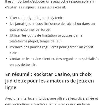
Il est important d’adopter une approche responsable afin
d’éviter les risques liés au jeu excessif.
Fixer un budget de jeu et s’y tenir.
Ne jamais jouer sous l’influence de l’alcool ou dans un
état émotionnel perturbé.
Utiliser les outils de limitation proposés par la
plateforme (dépôt, temps de jeu).
Prendre des pauses régulières pour garder un esprit
clair.
Contacter le service client ou des organismes spécialisés
en cas de besoin.
En résumé : Rockstar Casino, un choix
judicieux pour les amateurs de jeux en
ligne
Avec une interface intuitive, une offre de jeux diversifiée et
des promotions attractives, le
rockstar casino en ligne