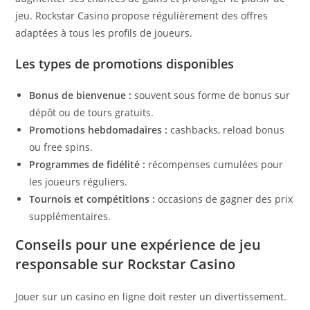
jeu. Rockstar Casino propose régulièrement des offres
adaptées à tous les profils de joueurs.
Les types de promotions disponibles
Bonus de bienvenue :
souvent sous forme de bonus sur
dépôt ou de tours gratuits.
Promotions hebdomadaires :
cashbacks, reload bonus
ou free spins.
Programmes de fidélité :
récompenses cumulées pour
les joueurs réguliers.
Tournois et compétitions :
occasions de gagner des prix
supplémentaires.
Conseils pour une expérience de jeu
responsable sur Rockstar Casino
Jouer sur un casino en ligne doit rester un divertissement.