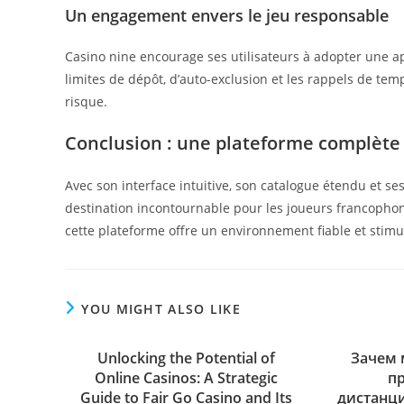
Un engagement envers le jeu responsable
Casino nine encourage ses utilisateurs à adopter une ap
limites de dépôt, d’auto-exclusion et les rappels de te
risque.
Conclusion : une plateforme complète 
Avec son interface intuitive, son catalogue étendu et 
destination incontournable pour les joueurs francophone
cette plateforme offre un environnement fiable et stimu
YOU MIGHT ALSO LIKE
Unlocking the Potential of
Зачем 
Online Casinos: A Strategic
п
Guide to Fair Go Casino and Its
дистанци