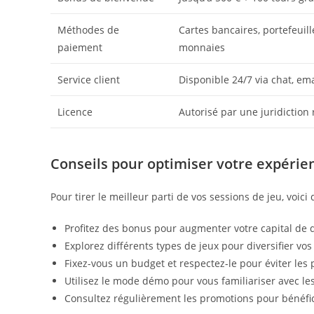
Méthodes de
Cartes bancaires, portefeuill
paiement
monnaies
Service client
Disponible 24/7 via chat, em
Licence
Autorisé par une juridiction
Conseils pour optimiser votre expérie
Pour tirer le meilleur parti de vos sessions de jeu, voi
Profitez des bonus pour augmenter votre capital de 
Explorez différents types de jeux pour diversifier vos
Fixez-vous un budget et respectez-le pour éviter les 
Utilisez le mode démo pour vous familiariser avec les
Consultez régulièrement les promotions pour bénéfic