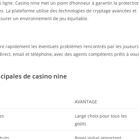
n ligne. Casino nine met un point d’honneur à garantir la protectio
s. La plateforme utilise des technologies de cryptage avancées et
assurer un environnement de jeu équitable.
dre rapidement les éventuels problèmes rencontrés par les joueurs
irect, email et téléphone, avec des agents compétents prêts à vou
cipales de casino nine
AVANTAGE
es
Large choix pour tous les
goûts
tuits
Boost initial important