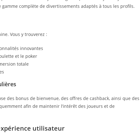
 gamme complète de divertissements adaptés à tous les profils.
nine. Vous y trouverez :
onnalités innovantes
oulette et le poker
mersion totale
es
lières
ose des bonus de bienvenue, des offres de cashback, ainsi que des
quemment afin de maintenir l’intérêt des joueurs et de
’expérience utilisateur