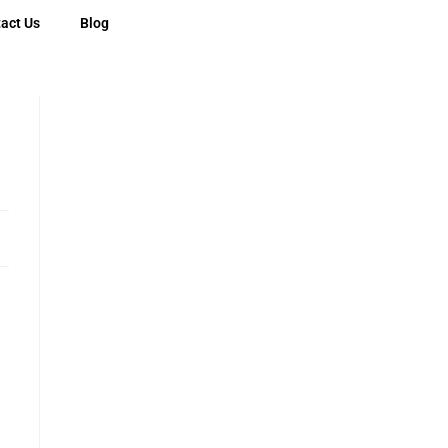
act Us
Blog