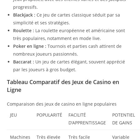
progressifs.
Blackjack :
Ce jeu de cartes classique séduit par sa
simplicité et ses stratégies.
Roulette :
La roulette européenne et américaine sont
très populaires, notamment en mode live.
Poker en ligne :
Tournois et parties cash attirent de
nombreux joueurs passionnés.
Baccarat :
Un jeu de cartes élégant, souvent apprécié
par les joueurs à gros budget.
Tableau Comparatif des Jeux de Casino en
Ligne
Comparaison des jeux de casino en ligne populaires
JEU
POPULARITÉ
FACILITÉ
POTENTIEL
D’APPRENTISSAGE
DE GAINS
Machines
Très élevée
Très facile
Variable