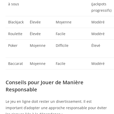
à sous
(jackpots
progressifs)
Blackjack
Élevée
Moyenne
Modéré
Roulette
Élevée
Facile
Modéré
Poker
Moyenne
Difficile
Élevé
Baccarat
Moyenne
Facile
Modéré
Conseils pour Jouer de Manière
Responsable
Le jeu en ligne doit rester un divertissement. Il est
important d’adopter une approche responsable pour éviter