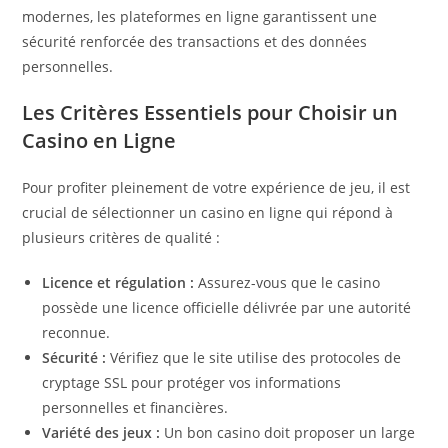
modernes, les plateformes en ligne garantissent une
sécurité renforcée des transactions et des données
personnelles.
Les Critères Essentiels pour Choisir un
Casino en Ligne
Pour profiter pleinement de votre expérience de jeu, il est
crucial de sélectionner un casino en ligne qui répond à
plusieurs critères de qualité :
Licence et régulation :
Assurez-vous que le casino
possède une licence officielle délivrée par une autorité
reconnue.
Sécurité :
Vérifiez que le site utilise des protocoles de
cryptage SSL pour protéger vos informations
personnelles et financières.
Variété des jeux :
Un bon casino doit proposer un large