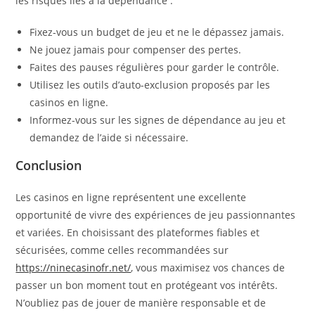
les risques liés à la dépendance :
Fixez-vous un budget de jeu et ne le dépassez jamais.
Ne jouez jamais pour compenser des pertes.
Faites des pauses régulières pour garder le contrôle.
Utilisez les outils d’auto-exclusion proposés par les
casinos en ligne.
Informez-vous sur les signes de dépendance au jeu et
demandez de l’aide si nécessaire.
Conclusion
Les casinos en ligne représentent une excellente
opportunité de vivre des expériences de jeu passionnantes
et variées. En choisissant des plateformes fiables et
sécurisées, comme celles recommandées sur
https://ninecasinofr.net/
, vous maximisez vos chances de
passer un bon moment tout en protégeant vos intérêts.
N’oubliez pas de jouer de manière responsable et de