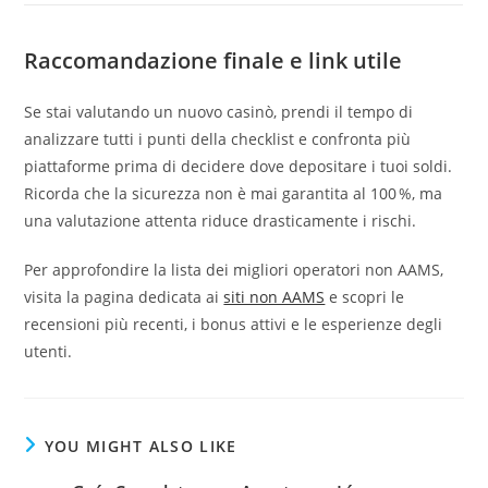
Raccomandazione finale e link utile
Se stai valutando un nuovo casinò, prendi il tempo di
analizzare tutti i punti della checklist e confronta più
piattaforme prima di decidere dove depositare i tuoi soldi.
Ricorda che la sicurezza non è mai garantita al 100 %, ma
una valutazione attenta riduce drasticamente i rischi.
Per approfondire la lista dei migliori operatori non AAMS,
visita la pagina dedicata ai
siti non AAMS
e scopri le
recensioni più recenti, i bonus attivi e le esperienze degli
utenti.
YOU MIGHT ALSO LIKE