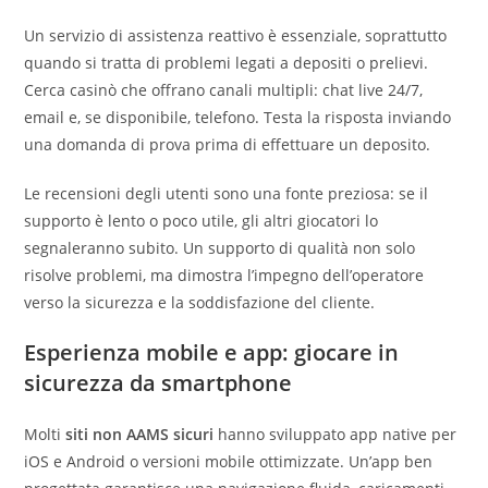
Un servizio di assistenza reattivo è essenziale, soprattutto
quando si tratta di problemi legati a depositi o prelievi.
Cerca casinò che offrano canali multipli: chat live 24/7,
email e, se disponibile, telefono. Testa la risposta inviando
una domanda di prova prima di effettuare un deposito.
Le recensioni degli utenti sono una fonte preziosa: se il
supporto è lento o poco utile, gli altri giocatori lo
segnaleranno subito. Un supporto di qualità non solo
risolve problemi, ma dimostra l’impegno dell’operatore
verso la sicurezza e la soddisfazione del cliente.
Esperienza mobile e app: giocare in
sicurezza da smartphone
Molti
siti non AAMS sicuri
hanno sviluppato app native per
iOS e Android o versioni mobile ottimizzate. Un’app ben