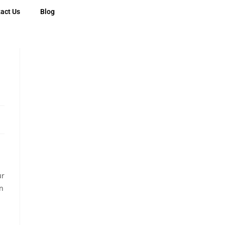
act Us
Blog
ur
on