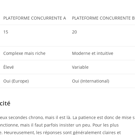
PLATEFORME CONCURRENTE A
PLATEFORME CONCURRENTE B
15
20
Complexe mais riche
Moderne et intuitive
Élevé
Variable
Oui (Europe)
Oui (International)
cité
ux secondes chrono, mais il est là. La patience est donc de mise s
ctionne, mais il faut parfois insister un peu. Pour les plus
ude. Heureusement, les réponses sont généralement claires et