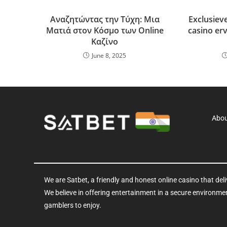
Αναζητώντας την Τύχη: Μια
Exclusiev
Ματιά στον Κόσμο των Online
casino er
Καζίνο
June 8, 2025
Abou
We are Satbet, a friendly and honest online casino that delive
We believe in offering entertainment in a secure environme
gamblers to enjoy.