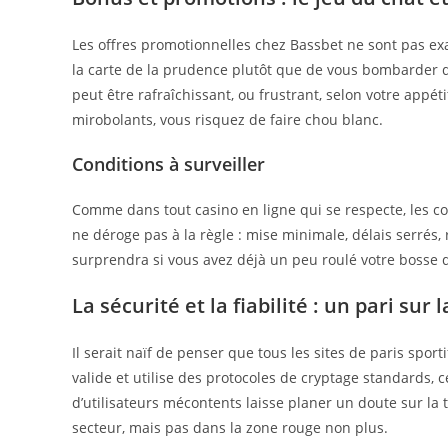
Les offres promotionnelles chez Bassbet ne sont pas exa
la carte de la prudence plutôt que de vous bombarder d
peut être rafraîchissant, ou frustrant, selon votre appét
mirobolants, vous risquez de faire chou blanc.
Conditions à surveiller
Comme dans tout casino en ligne qui se respecte, les con
ne déroge pas à la règle : mise minimale, délais serrés, 
surprendra si vous avez déjà un peu roulé votre bosse 
La sécurité et la fiabilité : un pari sur 
Il serait naïf de penser que tous les sites de paris spor
valide et utilise des protocoles de cryptage standards, 
d’utilisateurs mécontents laisse planer un doute sur la t
secteur, mais pas dans la zone rouge non plus.