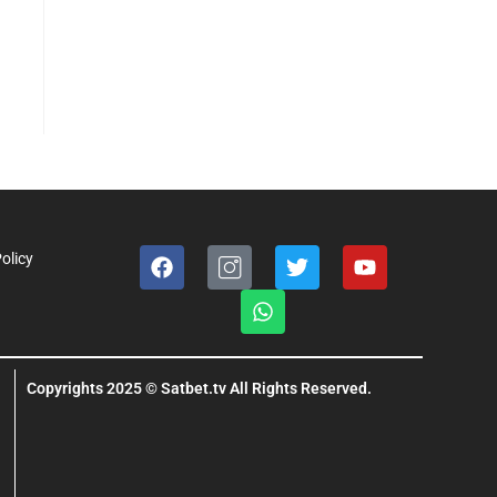
olicy
Copyrights 2025 © Satbet.tv All Rights Reserved.