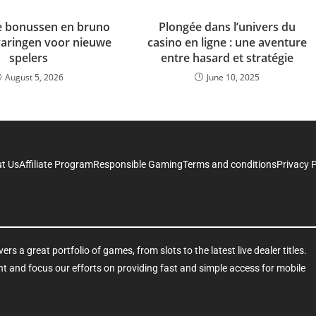
e bonussen en bruno
Plongée dans l’univers du
varingen voor nieuwe
casino en ligne : une aventure
spelers
entre hasard et stratégie
August 5, 2026
June 10, 2025
t Us
Affiliate Program
Responsible Gaming
Terms and conditions
Privacy P
rs a great portfolio of games, from slots to the latest live dealer titles.
nt and focus our efforts on providing fast and simple access for mobile