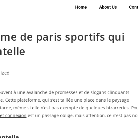
Home
About Us
Cont
me de paris sportifs qui
ntelle
ized
 souvent à une avalanche de promesses et de slogans clinquants.
e. Cette plateforme, qui s’est taillée une place dans le paysage
ttarde, même si elle n’est pas exempte de quelques bizarreries. Po
et connexion
est un passage obligé, mais attention, ce n’est pas n
entelle