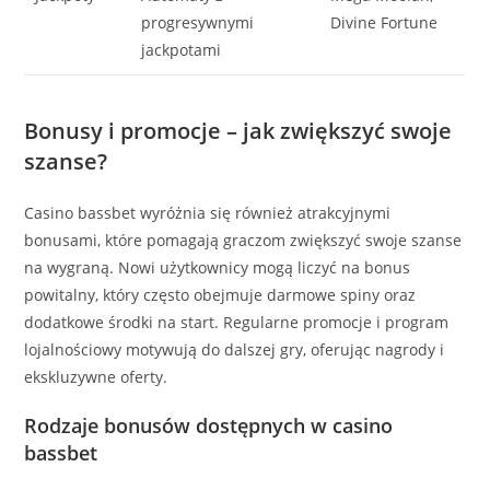
progresywnymi
Divine Fortune
jackpotami
Bonusy i promocje – jak zwiększyć swoje
szanse?
Casino bassbet wyróżnia się również atrakcyjnymi
bonusami, które pomagają graczom zwiększyć swoje szanse
na wygraną. Nowi użytkownicy mogą liczyć na bonus
powitalny, który często obejmuje darmowe spiny oraz
dodatkowe środki na start. Regularne promocje i program
lojalnościowy motywują do dalszej gry, oferując nagrody i
ekskluzywne oferty.
Rodzaje bonusów dostępnych w casino
bassbet