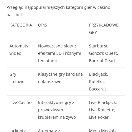
Przegląd najpopularniejszych kategorii gier w casino
bassbet
KATEGORIA
OPIS
PRZYKŁADOWE
GRY
Automaty
Nowoczesne sloty z
Starburst,
wideo
efektami 3D i różnymi
Gonzo’s Quest,
tematami
Book of Dead
Gry
Klasyczne gry karciane
Blackjack,
stołowe
i planszowe
Ruletka,
Baccarat
Live Casino
Interaktywne gry z
Live Blackjack,
prawdziwym
Live Roulette,
krupierem na żywo
Live Poker
Jackpoty
Automaty z
Mega Moolah,