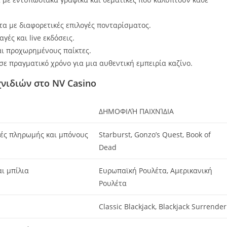
τα με διαφορετικές επιλογές πονταρίσματος.
ές και live εκδόσεις.
αι προχωρημένους παίκτες.
σε πραγματικό χρόνο για μια αυθεντική εμπειρία καζίνο.
χνιδιών στο NV Casino
ΔΗΜΟΦΙΛΉ ΠΑΙΧΝΊΔΙΑ
μές πληρωμής και μπόνους
Starburst, Gonzo’s Quest, Book of
Dead
ι μπίλια
Ευρωπαϊκή Ρουλέτα, Αμερικανική
Ρουλέτα
Classic Blackjack, Blackjack Surrender