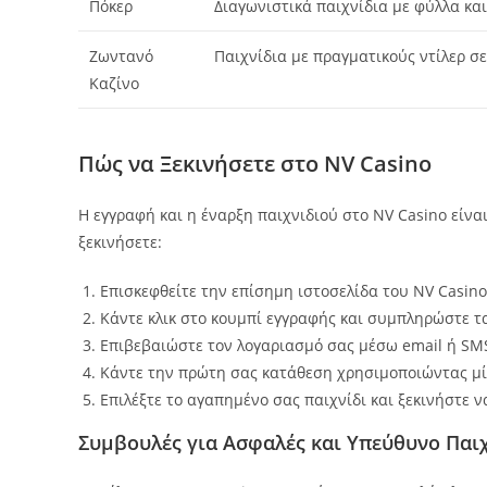
Πόκερ
Διαγωνιστικά παιχνίδια με φύλλα κα
Ζωντανό
Παιχνίδια με πραγματικούς ντίλερ 
Καζίνο
Πώς να Ξεκινήσετε στο NV Casino
Η εγγραφή και η έναρξη παιχνιδιού στο NV Casino είν
ξεκινήσετε:
Επισκεφθείτε την επίσημη ιστοσελίδα του NV Casino
Κάντε κλικ στο κουμπί εγγραφής και συμπληρώστε τ
Επιβεβαιώστε τον λογαριασμό σας μέσω email ή SM
Κάντε την πρώτη σας κατάθεση χρησιμοποιώντας μία
Επιλέξτε το αγαπημένο σας παιχνίδι και ξεκινήστε ν
Συμβουλές για Ασφαλές και Υπεύθυνο Παιχ