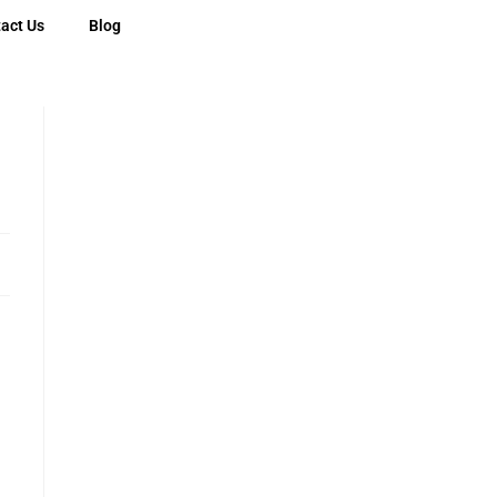
act Us
Blog