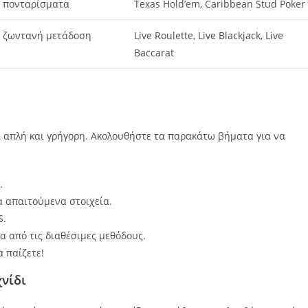
ι πονταρίσματα
Texas Hold’em, Caribbean Stud Poker
σε ζωντανή μετάδοση
Live Roulette, Live Blackjack, Live
Baccarat
αι απλή και γρήγορη. Ακολουθήστε τα παρακάτω βήματα για να
.
α απαιτούμενα στοιχεία.
S.
 από τις διαθέσιμες μεθόδους.
α παίζετε!
νίδι