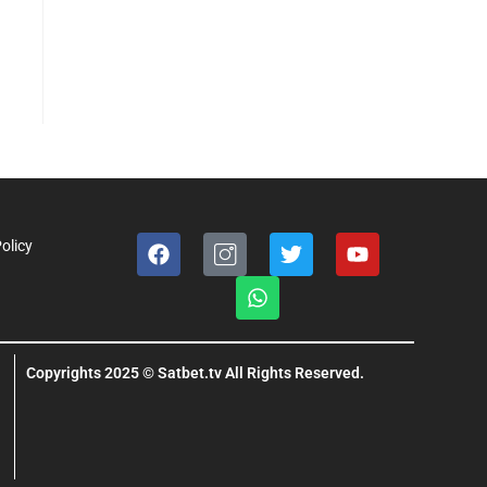
olicy
Copyrights 2025 © Satbet.tv All Rights Reserved.