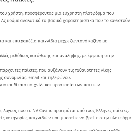
α του χρήστη, προσφέροντας μια εύχρηστη πλατφόρμα που
. Ας δούμε αναλυτικά τα βασικά χαρακτηριστικά που το καθιστούν
α και επιτραπέζια παιχνίδια μέχρι ζωντανό καζίνο με
λλές μεθόδους κατάθεσης και ανάληψης, με έμφαση στην
υπάρχοντες παίκτες, που αυξάνουν τις πιθανότητες νίκης.
 συνομιλίας, email και τηλεφώνου.
γυάται δίκαιο παιχνίδι και προστασία των παικτών.
ύς λόγους που το NV Casino προτιμάται από τους Έλληνες παίκτες.
ίς κατηγορίες παιχνιδιών που μπορείτε να βρείτε στην πλατφόρμ
 με εντυπωσιακά γραφικά και θεματικές που καλύπτουν κάθε