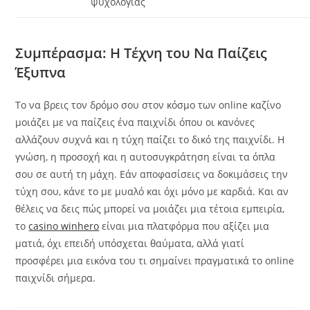
ψυχολογίας
Συμπέρασμα: Η Τέχνη του Να Παίζεις
Έξυπνα
Το να βρεις τον δρόμο σου στον κόσμο των online καζίνο
μοιάζει με να παίζεις ένα παιχνίδι όπου οι κανόνες
αλλάζουν συχνά και η τύχη παίζει το δικό της παιχνίδι. Η
γνώση, η προσοχή και η αυτοσυγκράτηση είναι τα όπλα
σου σε αυτή τη μάχη. Εάν αποφασίσεις να δοκιμάσεις την
τύχη σου, κάνε το με μυαλό και όχι μόνο με καρδιά. Και αν
θέλεις να δεις πώς μπορεί να μοιάζει μια τέτοια εμπειρία,
το
casino winhero
είναι μια πλατφόρμα που αξίζει μια
ματιά, όχι επειδή υπόσχεται θαύματα, αλλά γιατί
προσφέρει μια εικόνα του τι σημαίνει πραγματικά το online
παιχνίδι σήμερα.