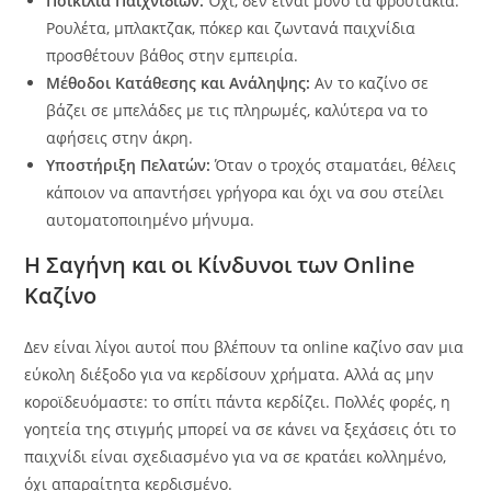
Ποικιλία Παιχνιδιών:
Όχι, δεν είναι μόνο τα φρουτάκια.
Ρουλέτα, μπλακτζακ, πόκερ και ζωντανά παιχνίδια
προσθέτουν βάθος στην εμπειρία.
Μέθοδοι Κατάθεσης και Ανάληψης:
Αν το καζίνο σε
βάζει σε μπελάδες με τις πληρωμές, καλύτερα να το
αφήσεις στην άκρη.
Υποστήριξη Πελατών:
Όταν ο τροχός σταματάει, θέλεις
κάποιον να απαντήσει γρήγορα και όχι να σου στείλει
αυτοματοποιημένο μήνυμα.
Η Σαγήνη και οι Κίνδυνοι των Online
Καζίνο
Δεν είναι λίγοι αυτοί που βλέπουν τα online καζίνο σαν μια
εύκολη διέξοδο για να κερδίσουν χρήματα. Αλλά ας μην
κοροϊδευόμαστε: το σπίτι πάντα κερδίζει. Πολλές φορές, η
γοητεία της στιγμής μπορεί να σε κάνει να ξεχάσεις ότι το
παιχνίδι είναι σχεδιασμένο για να σε κρατάει κολλημένο,
όχι απαραίτητα κερδισμένο.