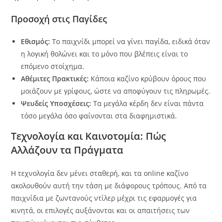
Προσοχή στις Παγίδες
Εθισμός:
Το παιχνίδι μπορεί να γίνει παγίδα, ειδικά όταν
η λογική θολώνει και το μόνο που βλέπεις είναι το
επόμενο στοίχημα.
Αθέμιτες Πρακτικές:
Κάποια καζίνο κρύβουν όρους που
μοιάζουν με γρίφους, ώστε να αποφύγουν τις πληρωμές.
Ψευδείς Υποσχέσεις:
Τα μεγάλα κέρδη δεν είναι πάντα
τόσο μεγάλα όσο φαίνονται στα διαφημιστικά.
Τεχνολογία και Καινοτομία: Πώς
Αλλάζουν τα Πράγματα
Η τεχνολογία δεν μένει σταθερή, και τα online καζίνο
ακολουθούν αυτή την τάση με διάφορους τρόπους. Από τα
παιχνίδια με ζωντανούς ντίλερ μέχρι τις εφαρμογές για
κινητά, οι επιλογές αυξάνονται και οι απαιτήσεις των