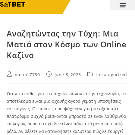
About Us
Contact Us
Αναζητώντας την Τύχη: Μια
Ματιά στον Κόσμο των Online
Καζίνο
mono17780
June 8, 2025
Uncategorized
Όταν το πάθος για το παιχνίδι συναντά την τεχνολογία, το
αποτέλεσμα είναι μια αχανής αγορά γεμάτη υποσχέσεις
και παγίδες. Οι παίκτες που ψάχνουν για μια αξιόπιστη
πλατφόρμα συχνά βρίσκονται μπροστά σε έναν λαβύρινθο
επιλογών, όπου η τύχη δεν είναι πάντα το μόνο που παίζει
ρόλο. Αν θέλετε να κατανοήσετε καλύτερα πώς λειτουργεί