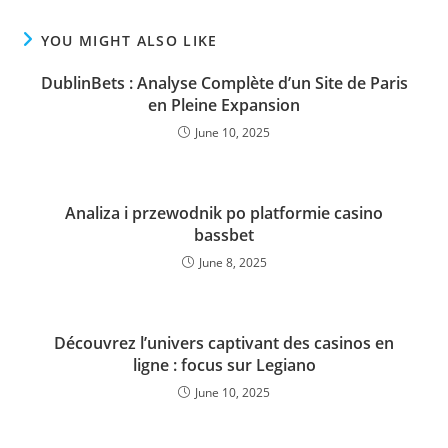
YOU MIGHT ALSO LIKE
DublinBets : Analyse Complète d’un Site de Paris
en Pleine Expansion
June 10, 2025
Analiza i przewodnik po platformie casino
bassbet
June 8, 2025
Découvrez l’univers captivant des casinos en
ligne : focus sur Legiano
June 10, 2025